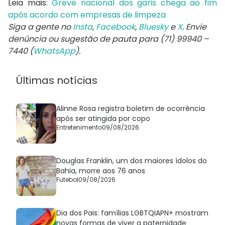
Leia mais:
Greve nacional dos garis chega ao fim
após acordo com empresas de limpeza
Siga a gente no
Insta
,
Facebook
,
Bluesky
e
X
. Envie
denúncia ou sugestão de pauta para (71) 99940 –
7440 (
WhatsApp
).
Últimas notícias
Alinne Rosa registra boletim de ocorrência
após ser atingida por copo
Entretenimento
09/08/2026
Douglas Franklin, um dos maiores ídolos do
Bahia, morre aos 76 anos
Futebol
09/08/2026
Dia dos Pais: famílias LGBTQIAPN+ mostram
novas formas de viver a paternidade