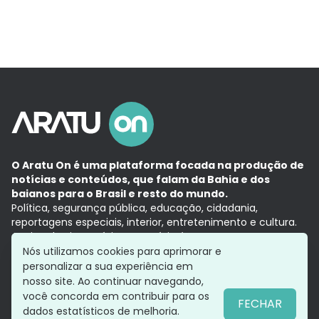
O Aratu On é uma plataforma focada na produção de
notícias e conteúdos, que falam da Bahia e dos
baianos para o Brasil e resto do mundo.
Política, segurança pública, educação, cidadania,
reportagens especiais, interior, entretenimento e cultura.
Aqui, tudo vira notícia e a notícia é no tempo presente,
com a credibilidade do
Grupo Aratu.
Nós utilizamos cookies para aprimorar e
Grupo Aratu
Política de privacidade
Anuncie conosco
personalizar a sua experiência em
nosso site. Ao continuar navegando,
você concorda em contribuir para os
FECHAR
dados estatísticos de melhoria.
Siga-nos