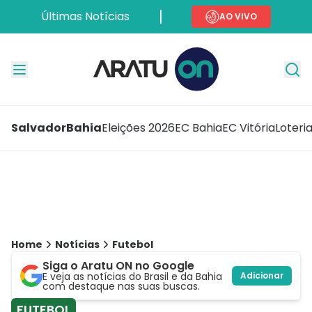
Últimas Notícias
AO VIVO
Salvador
Bahia
Eleições 2026
EC Bahia
EC Vitória
Loteri
Home
Notícias
Futebol
Siga o Aratu ON no Google
E veja as notícias do Brasil e da Bahia
Adicionar
com destaque nas suas buscas.
FUTEBOL