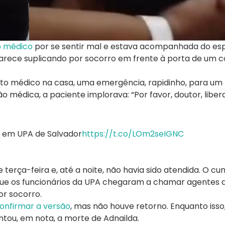
o médico
por se sentir mal e estava acompanhada do esp
aparece suplicando por socorro em frente à porta de um c
anto médico na casa, uma emergência, rapidinho, para um
ão médica, a paciente implorava: “Por favor, doutor, liber
o em UPA de Salvador
https://t.co/LOm2seIGNC
e terça-feira e, até a noite, não havia sido atendida. O c
 que os funcionários da UPA chegaram a chamar agentes d
or socorro.
confirmar a versão
, mas não houve retorno. Enquanto isso
tou, em nota, a morte de Adnailda.