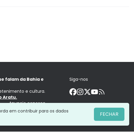
ue falam da Bahia e
Siga-nos
retenimento e cultura.
 Aratu.
Anuncie conosco
orda em contribuir para os dados
FECHAR