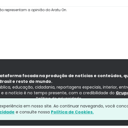
ão representam a opinião do Aratu On.
lataforma focada na produção de notícias e conteúdos, q
Brasil e resto do mundo.
ública, educação, cidadania, reportagens especiais, interior, ent
ia e a notícia é no tempo presente, com a credibilidade do
Grupo
Política de privacidade
a experiência em nosso site. Ao continuar navegando, você conc
acidade
e consulte nossa
Política de Cookies.