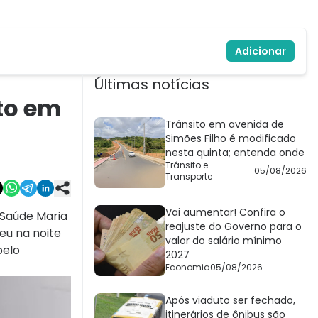
Adicionar
Últimas notícias
to em
Trânsito em avenida de
Simões Filho é modificado
nesta quinta; entenda onde
Trânsito e
05/08/2026
Transporte
Vai aumentar! Confira o
 Saúde Maria
reajuste do Governo para o
eu na noite
valor do salário mínimo
pelo
2027
Economia
05/08/2026
Após viaduto ser fechado,
itinerários de ônibus são