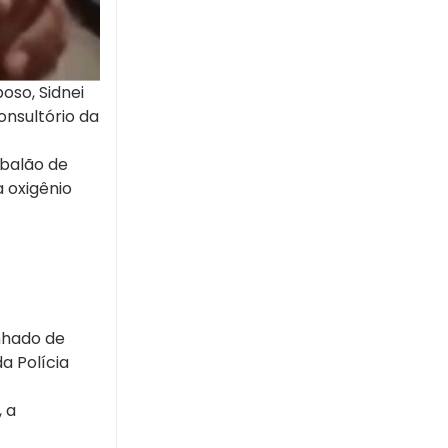
oso, Sidnei
onsultório da
 balão de
a oxigênio
unhado de
a Polícia
, a