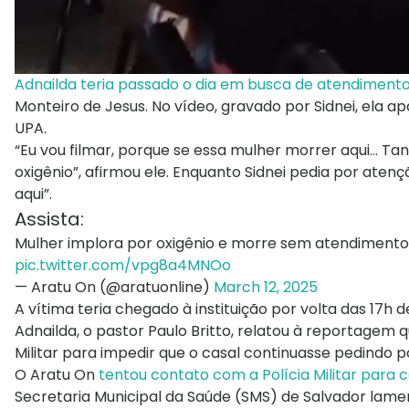
Adnailda teria passado o dia em busca de atendiment
Monteiro de Jesus. No vídeo, gravado por Sidnei, ela 
UPA.
“Eu vou filmar, porque se essa mulher morrer aqui… T
oxigênio”, afirmou ele. Enquanto Sidnei pedia por atenç
aqui”.
Assista:
Mulher implora por oxigênio e morre sem atendiment
pic.twitter.com/vpg8a4MNOo
— Aratu On (@aratuonline)
March 12, 2025
A vítima teria chegado à instituição por volta das 17h d
Adnailda, o pastor Paulo Britto, relatou à reportagem
Militar para impedir que o casal continuasse pedindo p
O Aratu On
tentou contato com a Polícia Militar para 
Secretaria Municipal da Saúde (SMS) de Salvador lamen