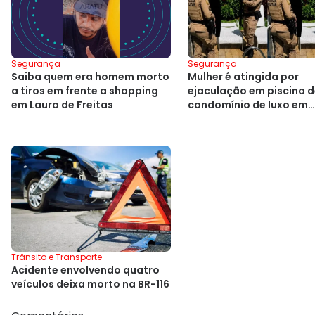
Segurança
Segurança
Saiba quem era homem morto
Mulher é atingida por
a tiros em frente a shopping
ejaculação em piscina 
em Lauro de Freitas
condomínio de luxo em
Salvador
Trânsito e Transporte
Acidente envolvendo quatro
veículos deixa morto na BR-116