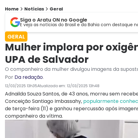
Home
Notícias
Geral
Siga o Aratu ON no Google
E veja as notícias do Brasil e da Bahia com destaque n
GERAL
Mulher implora por oxigê
UPA de Salvador
O companheiro da mulher divulgou imagens da supost
Por
Da redação
.
12/03/2025 13h35
Atualizado em:
12/03/2025 13h48
Adnailda Souza Santos, de 43 anos, morreu sem recebe
Conceição Santiago Imbassahy,
popularmente conheci
de terça-feira (11) e ganhou repercussão após image
companheiro da vítima.