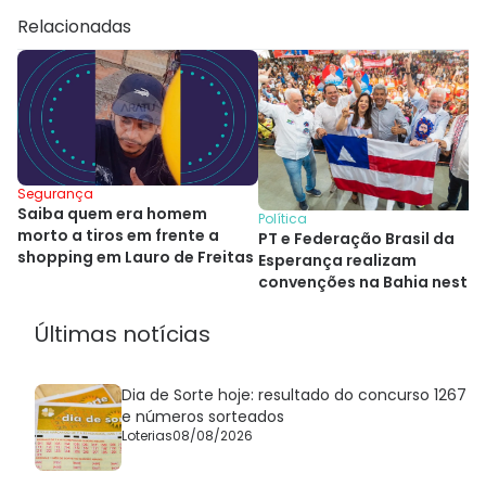
Relacionadas
Segurança
Saiba quem era homem
Política
morto a tiros em frente a
PT e Federação Brasil da
shopping em Lauro de Freitas
Esperança realizam
convenções na Bahia nesta
sexta e sábado
Últimas notícias
Dia de Sorte hoje: resultado do concurso 1267
e números sorteados
Loterias
08/08/2026