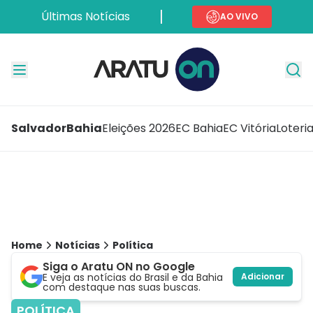
Últimas Notícias
AO VIVO
Salvador
Bahia
Eleições 2026
EC Bahia
EC Vitória
Loteri
Home
Notícias
Política
Siga o Aratu ON no Google
E veja as notícias do Brasil e da Bahia
Adicionar
com destaque nas suas buscas.
POLÍTICA