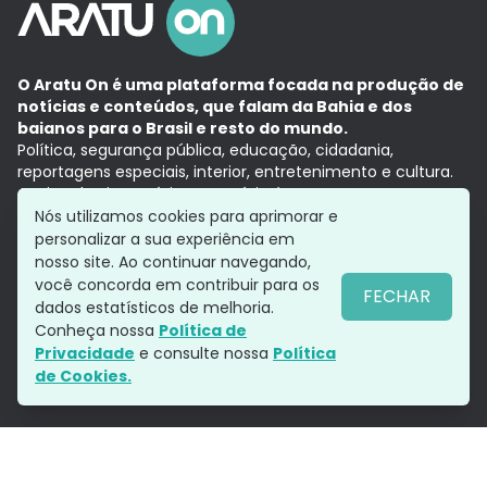
O Aratu On é uma plataforma focada na produção de
notícias e conteúdos, que falam da Bahia e dos
baianos para o Brasil e resto do mundo.
Política, segurança pública, educação, cidadania,
reportagens especiais, interior, entretenimento e cultura.
Aqui, tudo vira notícia e a notícia é no tempo presente,
com a credibilidade do
Grupo Aratu.
Nós utilizamos cookies para aprimorar e
Grupo Aratu
Política de privacidade
Anuncie conosco
personalizar a sua experiência em
nosso site. Ao continuar navegando,
você concorda em contribuir para os
FECHAR
dados estatísticos de melhoria.
Siga-nos
Conheça nossa
Política de
Privacidade
e consulte nossa
Política
de Cookies.