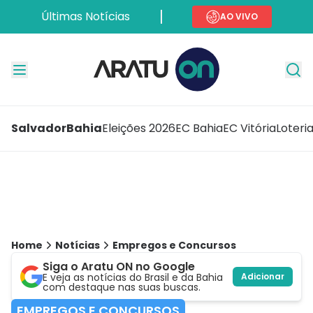
Últimas Notícias
AO VIVO
Salvador
Bahia
Eleições 2026
EC Bahia
EC Vitória
Loteri
Home
Notícias
Empregos e Concursos
Siga o Aratu ON no Google
E veja as notícias do Brasil e da Bahia
Adicionar
com destaque nas suas buscas.
EMPREGOS E CONCURSOS