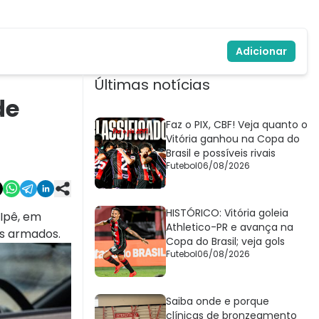
Adicionar
Últimas notícias
de
Faz o PIX, CBF! Veja quanto o
Vitória ganhou na Copa do
Brasil e possíveis rivais
Futebol
06/08/2026
HISTÓRICO: Vitória goleia
 Ipê, em
Athletico-PR e avança na
ns armados.
Copa do Brasil; veja gols
Futebol
06/08/2026
Saiba onde e porque
clínicas de bronzeamento