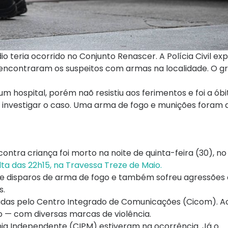
dio teria ocorrido no Conjunto Renascer. A Polícia Civil exp
encontraram os suspeitos com armas na localidade. O gr
 hospital, porém naõ resistiu aos ferimentos e foi a óbi
a investigar o caso. Uma arma de fogo e munições foram
ra criança foi morto na noite de quinta-feira (30), no
ta das 22h15, na Travessa Treze de Maio.
vo de disparos de arma de fogo e também sofreu agressõe
s.
nadas pelo Centro Integrado de Comunicações (Cicom). 
o — com diversas marcas de violência.
hia Independente (CIPM) estiveram na ocorrência. Já o