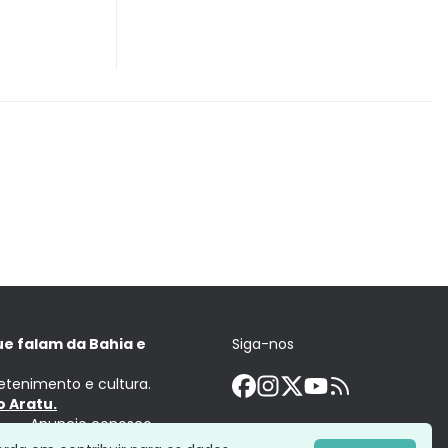
ue falam da Bahia e
Siga-nos
retenimento e cultura.
 Aratu.
Anuncie conosco