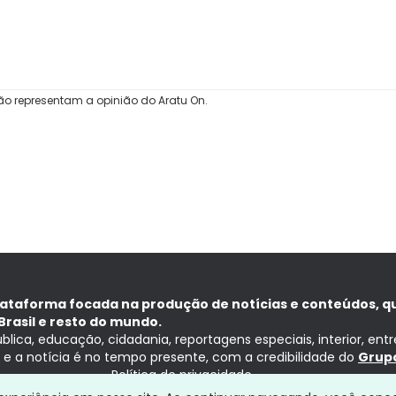
ão representam a opinião do Aratu On.
lataforma focada na produção de notícias e conteúdos, q
Brasil e resto do mundo.
ública, educação, cidadania, reportagens especiais, interior, ent
ia e a notícia é no tempo presente, com a credibilidade do
Grupo
Política de privacidade