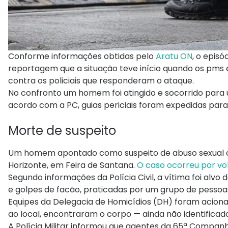
Conforme informações obtidas pelo
Aratu ON
, o episó
reportagem que a situação teve início quando os pms 
contra os policiais que responderam o ataque.
No confronto um homem foi atingido e socorrido para um
acordo com a PC, guias periciais foram expedidas par
Morte de suspeito
Um homem apontado como suspeito de abuso sexual cont
Horizonte, em Feira de Santana.
O caso ocorreu por vol
Segundo informações da Polícia Civil, a vítima foi al
e golpes de facão, praticadas por um grupo de pessoa
Equipes da Delegacia de Homicídios (DH) foram acio
ao local, encontraram o corpo — ainda não identificad
A Polícia Militar informou que agentes da 65ª Compan