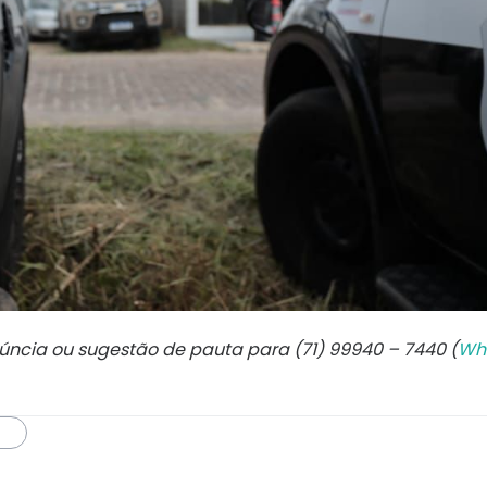
núncia ou sugestão de pauta para (71) 99940 – 7440 (
Wh