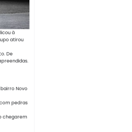
licou à
upo atirou
to. De
 apreendidas.
 bairro Novo
s com pedras
Ao chegarem