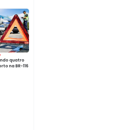
e
endo quatro
orto na BR-116