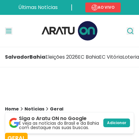
Últimas Notícias
AO VIVO
Salvador
Bahia
Eleições 2026
EC Bahia
EC Vitória
Loteri
Home
Notícias
Geral
Siga o Aratu ON no Google
E veja as notícias do Brasil e da Bahia
Adicionar
com destaque nas suas buscas.
GERAL