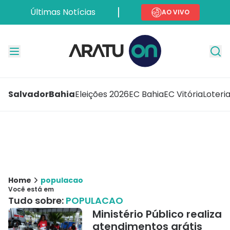
Últimas Notícias
AO VIVO
Salvador
Bahia
Eleições 2026
EC Bahia
EC Vitória
Loteri
Home
populacao
Você está em
Tudo sobre:
POPULACAO
Ministério Público realiza
atendimentos grátis