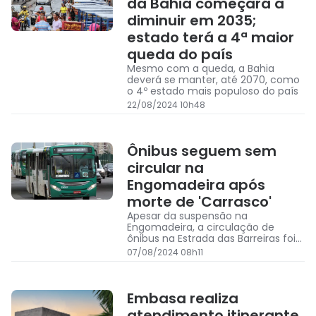
da Bahia começará a
diminuir em 2035;
estado terá a 4ª maior
queda do país
Mesmo com a queda, a Bahia
deverá se manter, até 2070, como
o 4º estado mais populoso do país
22/08/2024 10h48
Ônibus seguem sem
circular na
Engomadeira após
morte de 'Carrasco'
Apesar da suspensão na
Engomadeira, a circulação de
ônibus na Estrada das Barreiras foi
retomada na manhã desta quarta
07/08/2024 08h11
Embasa realiza
atendimento itinerante