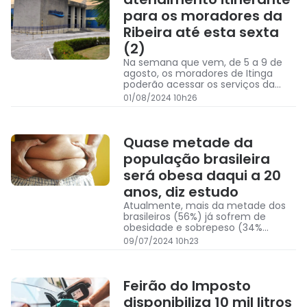
para os moradores da
Ribeira até esta sexta
(2)
Na semana que vem, de 5 a 9 de
agosto, os moradores de Itinga
poderão acessar os serviços da
empresa
01/08/2024 10h26
Quase metade da
população brasileira
será obesa daqui a 20
anos, diz estudo
Atualmente, mais da metade dos
brasileiros (56%) já sofrem de
obesidade e sobrepeso (34%
obesos, 22% sobrepeso)
09/07/2024 10h23
Feirão do Imposto
disponibiliza 10 mil litros