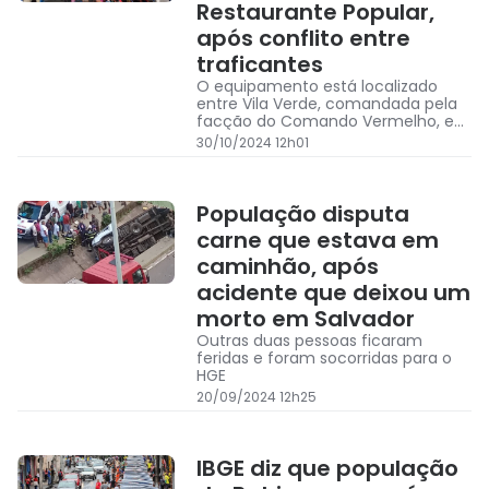
Restaurante Popular,
após conflito entre
traficantes
O equipamento está localizado
entre Vila Verde, comandada pela
facção do Comando Vermelho, e
Colinas de Mussurunga, liderada
30/10/2024 12h01
pelo Bonde do Maluco
População disputa
carne que estava em
caminhão, após
acidente que deixou um
morto em Salvador
Outras duas pessoas ficaram
feridas e foram socorridas para o
HGE
20/09/2024 12h25
IBGE diz que população