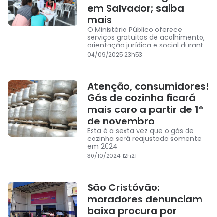
em Salvador; saiba
mais
O Ministério Público oferece
serviços gratuitos de acolhimento,
orientação jurídica e social durante
dois dias
04/09/2025 23h53
Atenção, consumidores!
Gás de cozinha ficará
mais caro a partir de 1°
de novembro
Esta é a sexta vez que o gás de
cozinha será reajustado somente
em 2024
30/10/2024 12h21
São Cristóvão:
moradores denunciam
baixa procura por