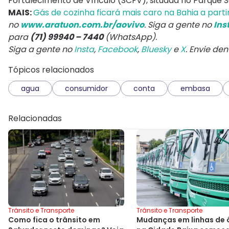
Fortalecimento de Vínculo (SCFV), situada no Parque 
MAIS:
Gás de cozinha ficará mais caro na Bahia a partir
no
www.aratuon.com.br/aovivo
. Siga a gente no
Ins
para
(71) 99940 – 7440
(WhatsApp).
Siga a gente no
Insta
,
Facebook
,
Bluesky
e
X
. Envie de
Tópicos relacionados
agua
consumidor
conta
embasa
Relacionadas
Trânsito e Transporte
Trânsito e Transporte
Mudanças em linhas de 
Como fica o trânsito em