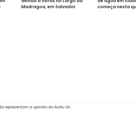
de água em cida
am
devido a obras no Largo da
começa nesta qu
)
Madragoa, em Salvador
(8)
ão representam a opinião do Aratu On.