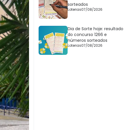
sorteados
Loterias
07/08/2026
Dia de Sorte hoje: resultado
do concurso 1266 e
números sorteados
Loterias
07/08/2026