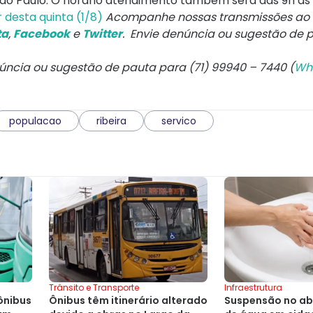
São Paulo. O horário atendimento também será das 9h às 
 desta quinta (1/8)
Acompanhe nossas transmissões ao 
ta
,
Facebook
e
Twitter
. Envie denúncia ou sugestão de 
núncia ou sugestão de pauta para (71) 99940 – 7440 (
Wh
populacao
ribeira
servico
Infraestrutura
Trânsito e Transporte
Suspensão no a
ônibus
Ônibus têm itinerário alterado