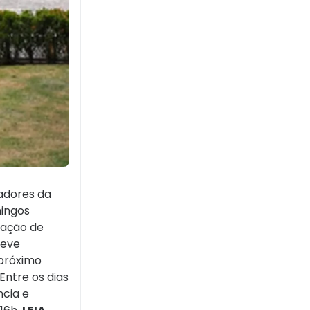
adores da
mingos
igação de
deve
 próximo
Entre os dias
ncia e