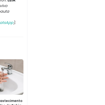
16h.
LEIA
vivo
pauta
atsApp
).
bastecimento