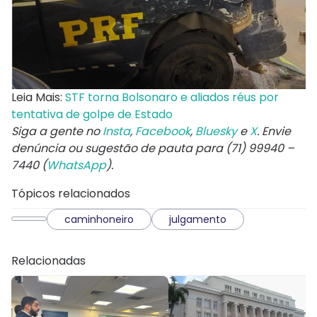
Leia Mais:
STF torna Bolsonaro e aliados réus por
tentativa de golpe de Estado
Siga a gente no
Insta
,
Facebook
,
Bluesky
e
X
. Envie
denúncia ou sugestão de pauta para (71) 99940 –
7440 (
WhatsApp
).
Tópicos relacionados
caminhoneiro
julgamento
Relacionadas