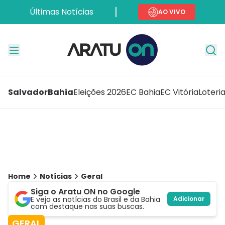
Últimas Notícias
AO VIVO
Salvador
Bahia
Eleições 2026
EC Bahia
EC Vitória
Loteri
Home
Notícias
Geral
Siga o Aratu ON no Google
E veja as notícias do Brasil e da Bahia
Adicionar
com destaque nas suas buscas.
GERAL