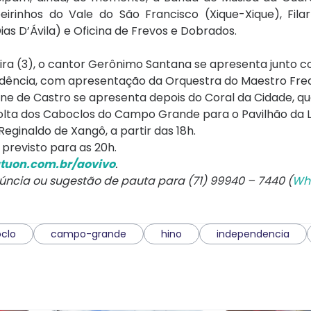
eirinhos do Vale do São Francisco (Xique-Xique), Fila
ias D’Ávila) e Oficina de Frevos e Dobrados.
eira (3), o cantor Gerônimo Santana se apresenta junto 
pendência, com apresentação da Orquestra do Maestro Fre
riene de Castro se apresenta depois do Coral da Cidade, 
olta dos Caboclos do Campo Grande para o Pavilhão da L
eginaldo de Xangô, a partir das 18h.
previsto para as 20h.
tuon.com.br/aovivo
.
núncia ou sugestão de pauta para (71) 99940 – 7440 (
Wh
clo
campo-grande
hino
independencia