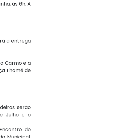
nha, às 6h. A
rá a entrega
do Carmo e a
aça Thomé de
deiras serão
e Julho e o
 Encontro de
a Municipal,