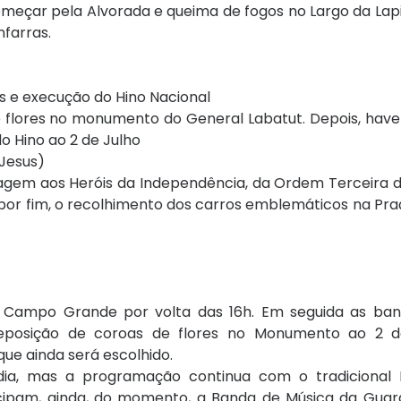
meçar pela Alvorada e queima de fogos no Largo da Lapi
nfarras.
s e execução do Hino Nacional
e flores no monumento do General Labatut. Depois, have
 Hino ao 2 de Julho
 Jesus)
nagem aos
Heróis da Independência, da Ordem Terceira 
 por fim, o recolhimento dos carros emblemáticos na Pr
Campo Grande por volta das 16h. Em seguida as ban
eposição de coroas de flores no Monumento ao 2 d
que ainda será escolhido.
dia, mas a programação continua com o tradicional
icipam, ainda, do momento, a Banda de Música da Guard