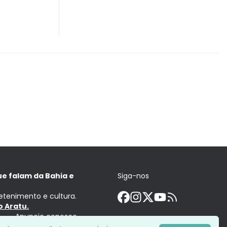
ue falam da Bahia e
Siga-nos
retenimento e cultura.
 Aratu.
Anuncie conosco