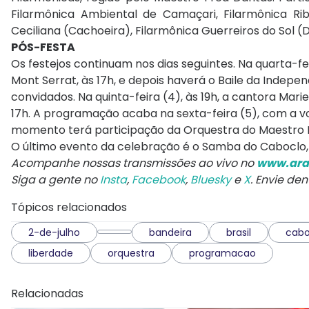
Filarmônica Ambiental de Camaçari, Filarmônica Rib
Ceciliana (Cachoeira), Filarmônica Guerreiros do Sol (D
PÓS-FESTA
Os festejos continuam nos dias seguintes. Na quarta-f
Mont Serrat, às 17h, e depois haverá o Baile da Inde
convidados. Na quinta-feira (4), às 19h, a cantora Ma
17h. A programação acaba na sexta-feira (5), com a v
momento terá
participação da Orquestra do Maestro R
O último evento da celebração é o Samba do Caboclo, 
Acompanhe nossas transmissões ao vivo no
www.ara
Siga a gente no
Insta
,
Facebook
,
Bluesky
e
X
. Envie de
Tópicos relacionados
2-de-julho
bandeira
brasil
cabo
liberdade
orquestra
programacao
Relacionadas