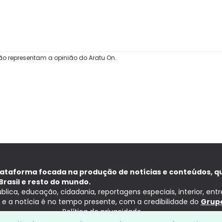
ão representam a opinião do Aratu On.
lataforma focada na produção de notícias e conteúdos, q
Brasil e resto do mundo.
ública, educação, cidadania, reportagens especiais, interior, ent
ia e a notícia é no tempo presente, com a credibilidade do
Grupo
Política de privacidade