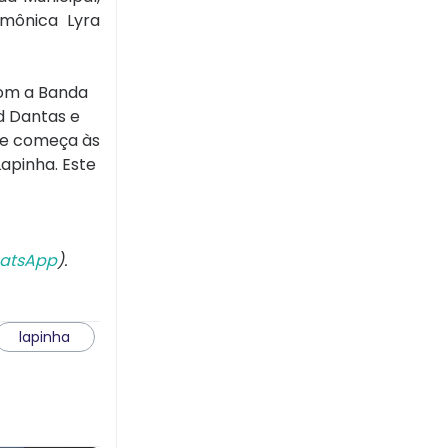
rmônica Lyra
com a Banda
d Dantas e
que começa às
apinha. Este
atsApp
).
lapinha