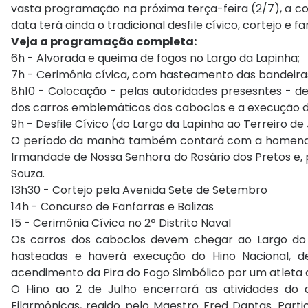
vasta programação na próxima terça-feira (2/7), a co
data terá ainda o tradicional desfile cívico, cortejo e fa
Veja a programação completa:
6h - Alvorada e queima de fogos no Largo da Lapinha;
7h - Cerimônia cívica, com hasteamento das bandeira
8h10 - Colocação - pelas autoridades presesntes - d
dos carros emblemáticos dos caboclos e a execução do
9h - Desfile Cívico (do Largo da Lapinha ao Terreiro de
O período da manhã também contará com a home
Irmandade de Nossa Senhora do Rosário dos Pretos e,
Souza.
13h30 - Cortejo pela Avenida Sete de Setembro
14h - Concurso de Fanfarras e Balizas
15 - Cerimônia Cívica no 2º Distrito Naval
Os carros dos caboclos devem chegar ao Largo do 
hasteadas e haverá execução do Hino Nacional,
d
acendimento da Pira do Fogo Simbólico por um atleta 
O Hino ao 2 de Julho encerrará as atividades do 
Filarmônicas, regido pelo Maestro Fred Dantas. Part