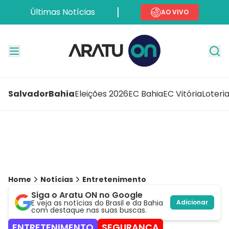
Últimas Notícias
AO VIVO
Salvador
Bahia
Eleições 2026
EC Bahia
EC Vitória
Loteri
Home
Notícias
Entretenimento
Siga o Aratu ON no Google
E veja as notícias do Brasil e da Bahia
Adicionar
com destaque nas suas buscas.
ENTRETENIMENTO
SEGURANÇA