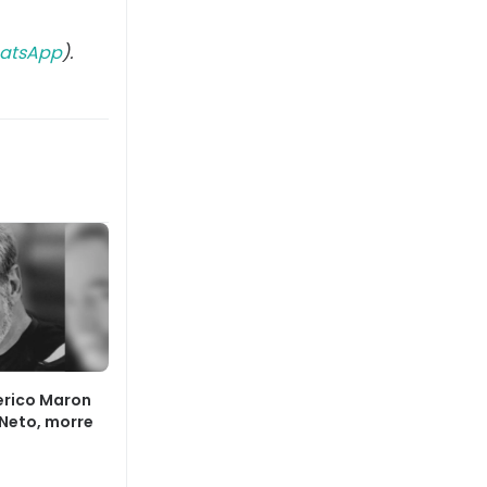
atsApp
).
derico Maron
 Neto, morre