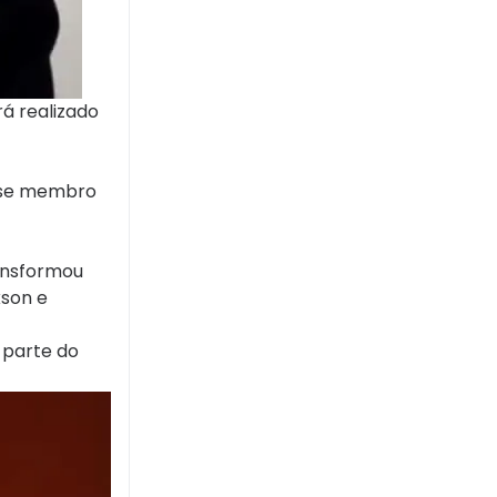
rá realizado
u-se membro
ransformou
kson e
 parte do