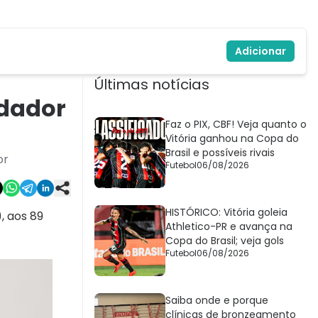
Adicionar
Últimas notícias
ndador
Faz o PIX, CBF! Veja quanto o
Vitória ganhou na Copa do
Brasil e possíveis rivais
or
Futebol
06/08/2026
HISTÓRICO: Vitória goleia
, aos 89
Athletico-PR e avança na
Copa do Brasil; veja gols
Futebol
06/08/2026
Saiba onde e porque
clínicas de bronzeamento