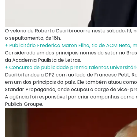
O velório de Roberto Duailibi ocorre neste sábado, 19
o sepultamento, às 16h.
+ Publicitário Frederico Maron Filho, tio de ACM Neto, 
Considerado um dos principais nomes do setor no Bras
da Academia Paulista de Letras.
+ Concurso de publicidade premia talentos universitári
Duailibi fundou a DPZ com ao lado de Francesc Petit, 
em um dos principais do país. Ele também atuou como
Standar Propaganda, onde ocupou o cargo de vice-pre
A agência foi responsável por criar campanhas como a 
Publicis Groupe.