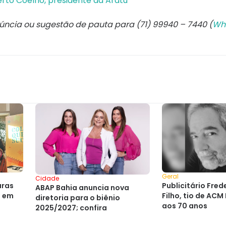
rto Coelho, presidente da Aratu
núncia ou sugestão de pauta para (71) 99940 – 7440 (
Wh
Geral
Cidade
uras
Publicitário Fre
ABAP Bahia anuncia nova
a em
Filho, tio de ACM
diretoria para o biênio
aos 70 anos
2025/2027; confira