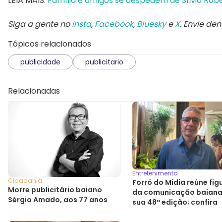
LEIA MAIS:
Família e amigos se despedem de Sílvio Robe
Siga a gente no
Insta
,
Facebook
,
Bluesky
e
X
. Envie de
Tópicos relacionados
publicidade
publicitario
Relacionadas
Entretenimento
Cidadania
Forró do Mídia reúne fig
Morre publicitário baiano
da comunicação baian
Sérgio Amado, aos 77 anos
sua 48ª edição; confira