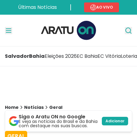
Últimas Notícias
AO VIVO
Salvador
Bahia
Eleições 2026
EC Bahia
EC Vitória
Loteri
Home
Notícias
Geral
Siga o Aratu ON no Google
E veja as notícias do Brasil e da Bahia
Adicionar
com destaque nas suas buscas.
GERAL