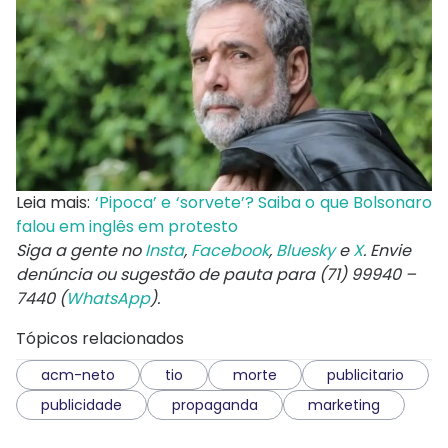
Leia mais:
‘Pipoca’ e ‘sorvete’? Saiba o que Bolsonaro
falou em inglês em protesto
Siga a gente no
Insta
,
Facebook
,
Bluesky
e
X
. Envie
denúncia ou sugestão de pauta para (71) 99940 –
7440 (
WhatsApp
).
Tópicos relacionados
acm-neto
tio
morte
publicitario
publicidade
propaganda
marketing