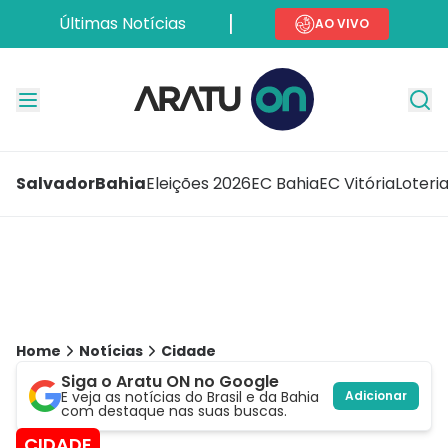
Últimas Notícias
AO VIVO
Salvador
Bahia
Eleições 2026
EC Bahia
EC Vitória
Loteri
Home
Notícias
Cidade
Siga o Aratu ON no Google
E veja as notícias do Brasil e da Bahia
Adicionar
com destaque nas suas buscas.
CIDADE