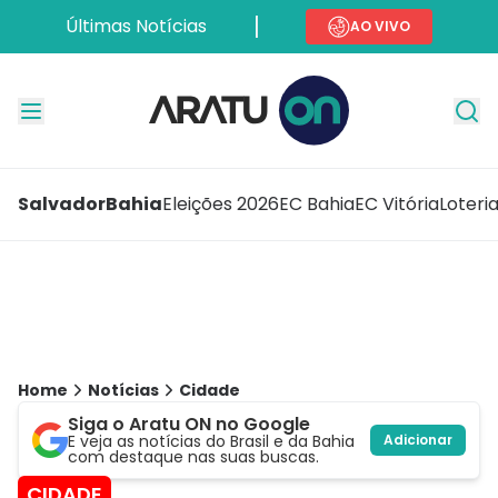
Últimas Notícias
AO VIVO
Salvador
Bahia
Eleições 2026
EC Bahia
EC Vitória
Loteri
Home
Notícias
Cidade
Siga o Aratu ON no Google
E veja as notícias do Brasil e da Bahia
Adicionar
com destaque nas suas buscas.
CIDADE