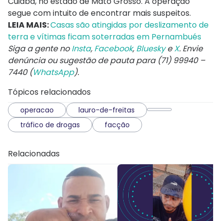
Cuiabá, no estado de Mato Grosso. A operação
segue com intuito de encontrar mais suspeitos.
LEIA MAIS:
Casas são atingidas por deslizamento de
terra e vítimas ficam soterradas em Pernambués
Siga a gente no
Insta
,
Facebook
,
Bluesky
e
X
. Envie
denúncia ou sugestão de pauta para (71) 99940 –
7440 (
WhatsApp
).
Tópicos relacionados
operacao
lauro-de-freitas
tráfico de drogas
facção
Relacionadas