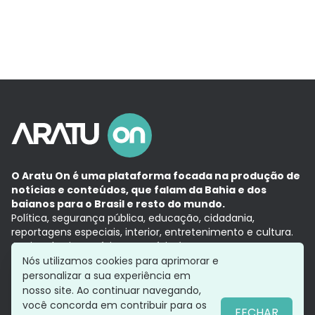
O Aratu On é uma plataforma focada na produção de
notícias e conteúdos, que falam da Bahia e dos
baianos para o Brasil e resto do mundo.
Política, segurança pública, educação, cidadania,
reportagens especiais, interior, entretenimento e cultura.
Aqui, tudo vira notícia e a notícia é no tempo presente,
com a credibilidade do
Grupo Aratu.
Nós utilizamos cookies para aprimorar e
Grupo Aratu
Política de privacidade
Anuncie conosco
personalizar a sua experiência em
nosso site. Ao continuar navegando,
você concorda em contribuir para os
FECHAR