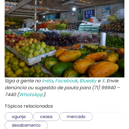
Siga a gente no
Insta
,
Facebook
,
Bluesky
e
X
. Envie
denúncia ou sugestão de pauta para (71) 99940 –
7440 (
WhatsApp
).
Tópicos relacionados
ogunja
ceasa
mercado
desabamento