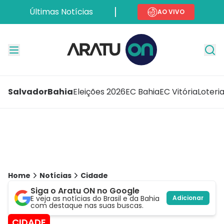
Últimas Notícias
AO VIVO
Salvador
Bahia
Eleições 2026
EC Bahia
EC Vitória
Loteri
Home
Notícias
Cidade
Siga o Aratu ON no Google
E veja as notícias do Brasil e da Bahia
Adicionar
com destaque nas suas buscas.
CIDADE