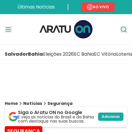
Últimas Notícias
AO VIVO
Salvador
Bahia
Eleições 2026
EC Bahia
EC Vitória
Loteri
Home
Notícias
Segurança
Siga o Aratu ON no Google
E veja as notícias do Brasil e da Bahia
Adicionar
com destaque nas suas buscas.
SEGURANÇA