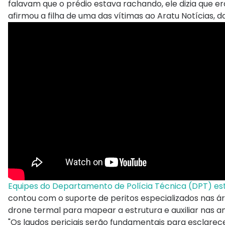
falavam que o prédio estava rachando, ele dizia que e
afirmou a filha de uma das vítimas ao Aratu Notícias, 
Equipes do Departamento de Polícia Técnica (DPT) es
contou com o suporte de peritos especializados nas á
drone termal para mapear a estrutura e auxiliar nas an
"Os laudos periciais serão fundamentais para esclarec