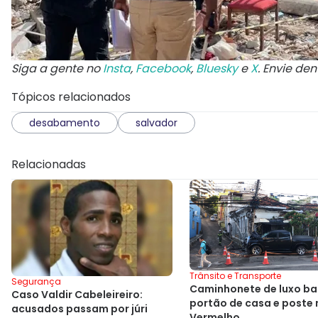
Siga a gente no
Insta
,
Facebook
,
Bluesky
e
X
. Envie de
Tópicos relacionados
desabamento
salvador
Relacionadas
Trânsito e Transporte
Segurança
Caminhonete de luxo ba
Caso Valdir Cabeleireiro:
portão de casa e poste 
acusados passam por júri
Vermelho