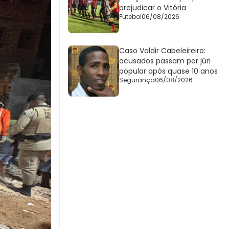
prejudicar o Vitória
Futebol
06/08/2026
Caso Valdir Cabeleireiro:
acusados passam por júri
popular após quase 10 anos
Segurança
06/08/2026