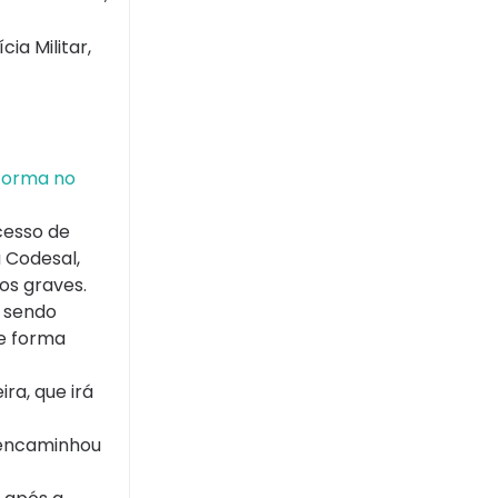
ia Militar,
forma no
cesso de
 Codesal,
os graves.
, sendo
e forma
ra, que irá
 encaminhou