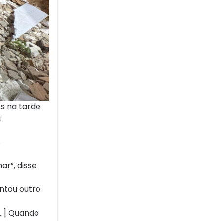
s na tarde
i
s
ar”, disse
ontou outro
..] Quando