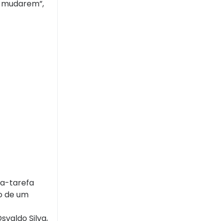
se mudarem”,
ça-tarefa
o de um
valdo Silva,