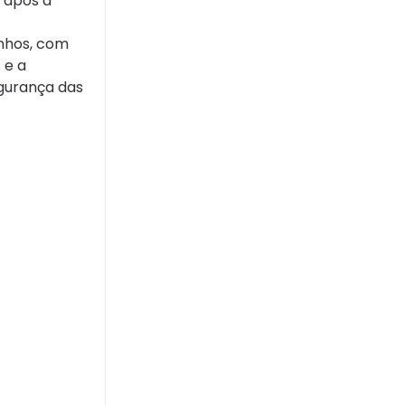
s após a
inhos, com
 e a
gurança das