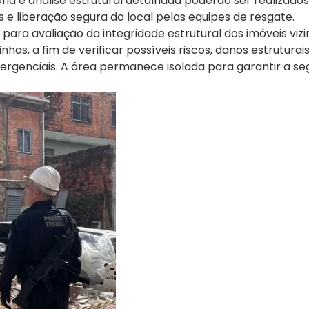
ia e análise estrutural detalhada poderão ser realizado
e liberação segura do local pelas equipes de resgate.
 para avaliação da integridade estrutural dos imóveis viz
s, a fim de verificar possíveis riscos, danos estruturais
rgenciais. A área permanece isolada para garantir a se