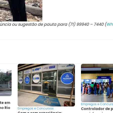
núncia ou sugestão de pauta para (71) 99940 – 7440 (
Wh
te em
Empregos e Concur
no Rio
Controlador de 
Empregos e Concursos
Com e sem experiência: