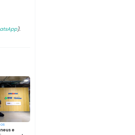
atsApp
).
sos
pneus e