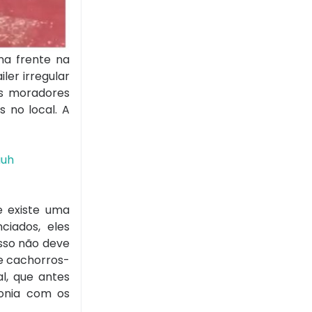
na frente na
er irregular
os moradores
s no local. A
uuh
e existe uma
ciados, eles
sso não deve
de cachorros-
l, que antes
monia com os