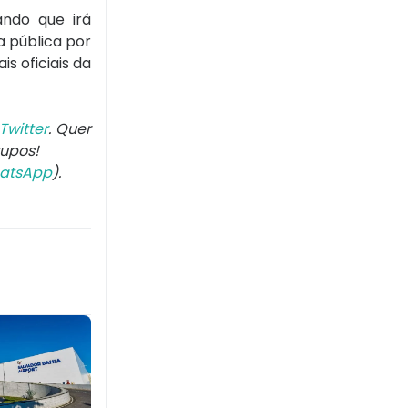
ando que irá
 pública por
s oficiais da
Twitter
. Quer
rupos!
atsApp
).