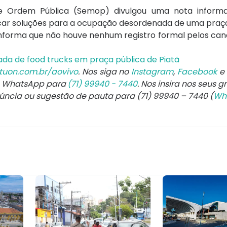
de Ordem Pública (Semop) divulgou uma nota inform
icar soluções para a ocupação desordenada de uma praça
informa que não houve nenhum registro formal pelos canai
a de food trucks em praça pública de Piatã
tuon.com.br/aovivo
. Nos siga no
Instagram
,
Facebook
e
e WhatsApp para
(71) 99940 - 7440
. Nos insira nos seus g
núncia ou sugestão de pauta para (71) 99940 – 7440 (
Wh