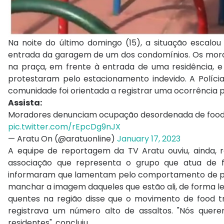
Na noite do último domingo (15), a situação escal
entrada da garagem de um dos condomínios. Os morad
na praça, em frente à entrada de uma residência, e
protestaram pelo estacionamento indevido. A Polícia 
comunidade foi orientada a registrar uma ocorrência pa
Assista:
Moradores denunciam ocupação desordenada de food t
pic.twitter.com/rEpcDg9nJX
— Aratu On (@aratuonline)
January 17, 2023
A equipe de reportagem da TV Aratu ouviu, ainda, 
associação que representa o grupo que atua de f
informaram que lamentam pelo comportamento de pes
manchar a imagem daqueles que estão ali, de forma le
quentes na região disse que o movimento de food 
registrava um número alto de assaltos. "Nós que
residentes", concluiu.