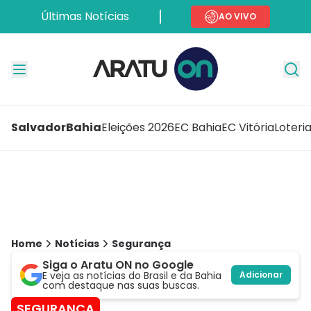
Últimas Notícias
AO VIVO
Salvador
Bahia
Eleições 2026
EC Bahia
EC Vitória
Loteri
Home
Notícias
Segurança
Siga o Aratu ON no Google
E veja as notícias do Brasil e da Bahia
Adicionar
com destaque nas suas buscas.
SEGURANÇA