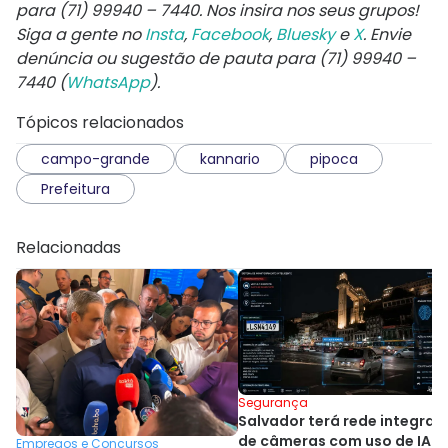
para
(71) 99940 – 7440
. Nos insira nos seus grupos!
Siga a gente no
Insta
,
Facebook
,
Bluesky
e
X
. Envie
denúncia ou sugestão de pauta para (71) 99940 –
7440 (
WhatsApp
).
Tópicos relacionados
campo-grande
kannario
pipoca
Prefeitura
Relacionadas
Segurança
Salvador terá rede integrad
de câmeras com uso de IA
Empregos e Concursos