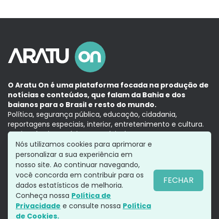
O Aratu On é uma plataforma focada na produção de
notícias e conteúdos, que falam da Bahia e dos
baianos para o Brasil e resto do mundo.
Política, segurança pública, educação, cidadania,
reportagens especiais, interior, entretenimento e cultura.
Aqui, tudo vira notícia e a notícia é no tempo presente,
com a credibilidade do
Grupo Aratu.
Nós utilizamos cookies para aprimorar e
Grupo Aratu
Política de privacidade
Anuncie conosco
personalizar a sua experiência em
nosso site. Ao continuar navegando,
você concorda em contribuir para os
FECHAR
dados estatísticos de melhoria.
Siga-nos
Conheça nossa
Política de
Privacidade
e consulte nossa
Política
de Cookies.