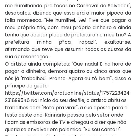
me humilhando pra tocar no Carnaval de Salvador",
desabafou, dizendo que essa era a maior pipoca da
folia momesca. "Me humilhei,
vei
! Tive que pagar o
meu próprio trio, com meu próprio dinheiro e ainda
tenho que aceitar placa de prefeitura no meu trio? A
prefeitura minha p*ca, rapaz!", exaltou-se,
afirmando que teve que assumir todos os custos da
sua apresentação.
O artista ainda completou: "Que nada! E na hora de
pagar o dinheiro, demora quatro ou cinco anos que
nós já 'trabalhou'. Pronto. Agora eu tô bem", disse o
príncipe do gueto.
https://twitter.com/aratuonline/status/1757223424
231899546 No início do seu desfile, o artista abriu os
trabalhos com "Bota pra virar", a sua aposta para a
festa deste ano. Kannário passou pelo setor onde
ficam as emissoras de TV e chegou a dizer que não
queria se envolver em polêmica. "Eu sou cantor!".