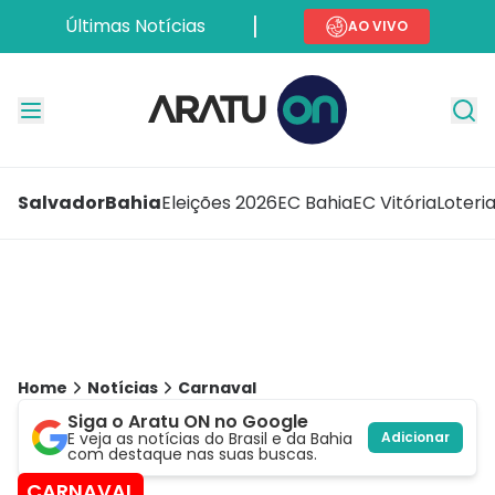
Últimas Notícias
AO VIVO
Salvador
Bahia
Eleições 2026
EC Bahia
EC Vitória
Loteri
Home
Notícias
Carnaval
Siga o Aratu ON no Google
E veja as notícias do Brasil e da Bahia
Adicionar
com destaque nas suas buscas.
CARNAVAL