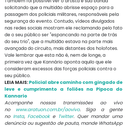
Também foi possível ver o artista e sua banda
solicitando que a multidão abrisse espaço para a
passagem dos policiais militares, responsáveis pela
segurança do evento. Contudo, vídeos divulgados
nas redes sociais mostram ele reclamando pelo fato
de o seu público ser "espancando na parte de trás
do seu trio", que a multidão estava na parte mais
avançada do circuito, mais distantes dos holofotes.
Vale lembrar que esta não é, nem de longe, a
primeira vez que Kannário aponta aquilo que ele
consideram excessos das forças policiais contra o
seu público.
LEIA MAIS:
Policial abre caminho com gingado de
leve e cumprimento a foliões na Pipoca do
Kannario
Acompanhe nossas transmissões ao vivo
no
www.aratuon.com.br/aovivo
. Siga a gente
no
Insta
,
Facebook
e
Twitter
. Quer mandar uma
denúncia ou sugestão de pauta, mande WhatsApp