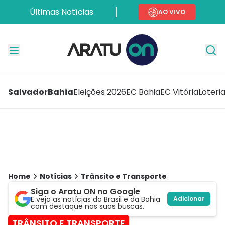
Últimas Notícias
AO VIVO
Salvador
Bahia
Eleições 2026
EC Bahia
EC Vitória
Loteri
Home
Notícias
Trânsito e Transporte
Siga o Aratu ON no Google
E veja as notícias do Brasil e da Bahia
Adicionar
com destaque nas suas buscas.
TRÂNSITO E TRANSPORTE