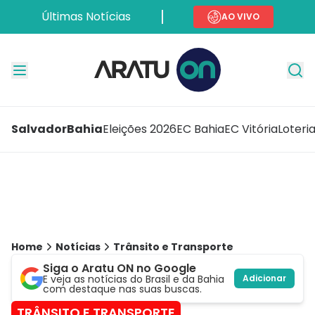
Últimas Notícias
AO VIVO
Salvador
Bahia
Eleições 2026
EC Bahia
EC Vitória
Loteri
Home
Notícias
Trânsito e Transporte
Siga o Aratu ON no Google
E veja as notícias do Brasil e da Bahia
Adicionar
com destaque nas suas buscas.
TRÂNSITO E TRANSPORTE