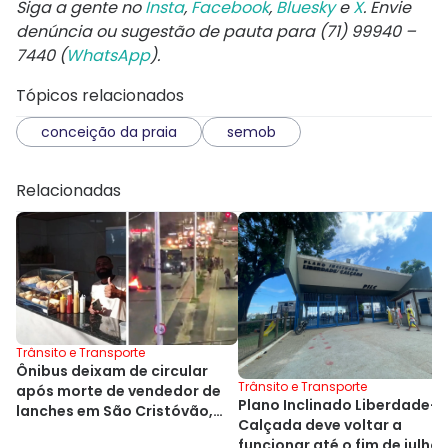
Siga a gente no
Insta
,
Facebook
,
Bluesky
e
X
. Envie
denúncia ou sugestão de pauta para (71) 99940 –
7440 (
WhatsApp
).
Tópicos relacionados
conceição da praia
semob
Relacionadas
Trânsito e Transporte
Ônibus deixam de circular
Trânsito e Transporte
após morte de vendedor de
Plano Inclinado Liberdade-
lanches em São Cristóvão,
Calçada deve voltar a
em Salvador
funcionar até o fim de julho