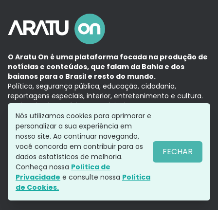
O Aratu On é uma plataforma focada na produção de
notícias e conteúdos, que falam da Bahia e dos
baianos para o Brasil e resto do mundo.
Política, segurança pública, educação, cidadania,
reportagens especiais, interior, entretenimento e cultura.
Aqui, tudo vira notícia e a notícia é no tempo presente,
com a credibilidade do
Grupo Aratu.
Nós utilizamos cookies para aprimorar e
Grupo Aratu
Política de privacidade
Anuncie conosco
personalizar a sua experiência em
nosso site. Ao continuar navegando,
você concorda em contribuir para os
FECHAR
dados estatísticos de melhoria.
Siga-nos
Conheça nossa
Política de
Privacidade
e consulte nossa
Política
de Cookies.