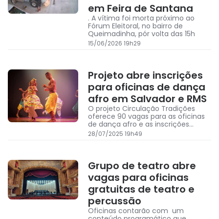
em Feira de Santana
. A vítima foi morta próximo ao
Fórum Eleitoral, no bairro de
Queimadinha, pór volta das 15h
15/06/2026 19h29
Projeto abre inscrições
para oficinas de dança
afro em Salvador e RMS
O projeto Circulação Tradições
oferece 90 vagas para as oficinas
de dança afro e as inscrições
seguem abertas até o dia 13 de
28/07/2025 19h49
agosto
Grupo de teatro abre
vagas para oficinas
gratuitas de teatro e
percussão
Oficinas contarão com um
conteúdo programático que