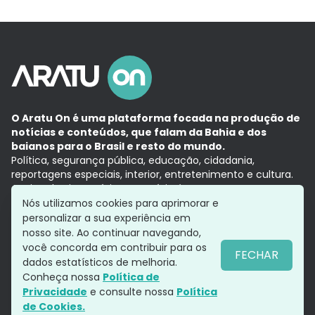
O Aratu On é uma plataforma focada na produção de
notícias e conteúdos, que falam da Bahia e dos
baianos para o Brasil e resto do mundo.
Política, segurança pública, educação, cidadania,
reportagens especiais, interior, entretenimento e cultura.
Aqui, tudo vira notícia e a notícia é no tempo presente,
com a credibilidade do
Grupo Aratu.
Nós utilizamos cookies para aprimorar e
Grupo Aratu
Política de privacidade
Anuncie conosco
personalizar a sua experiência em
nosso site. Ao continuar navegando,
você concorda em contribuir para os
FECHAR
dados estatísticos de melhoria.
Siga-nos
Conheça nossa
Política de
Privacidade
e consulte nossa
Política
de Cookies.