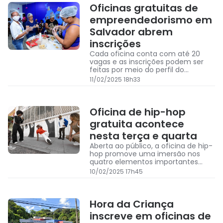
Oficinas gratuitas de
empreendedorismo em
Salvador abrem
inscrições
Cada oficina conta com até 20
vagas e as inscrições podem ser
feitas por meio do perfil do
Instagram do programa
11/02/2025 18h33
Oficina de hip-hop
gratuita acontece
nesta terça e quarta
Aberta ao público, a oficina de hip-
hop promove uma imersão nos
quatro elementos importantes
dessa cultura: o rap, o Dj,
10/02/2025 17h45
breakdance e o graffiti
Hora da Criança
inscreve em oficinas de