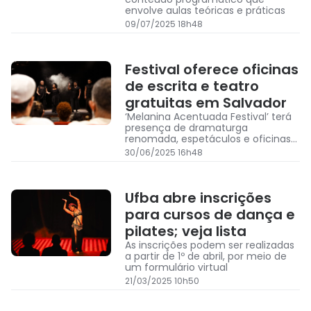
envolve aulas teóricas e práticas
09/07/2025 18h48
Festival oferece oficinas
de escrita e teatro
gratuitas em Salvador
‘Melanina Acentuada Festival’ terá
presença de dramaturga
renomada, espetáculos e oficinas
gratuitas de escrita e teatro em
30/06/2025 16h48
Salvador
Ufba abre inscrições
para cursos de dança e
pilates; veja lista
As inscrições podem ser realizadas
a partir de 1º de abril, por meio de
um formulário virtual
21/03/2025 10h50