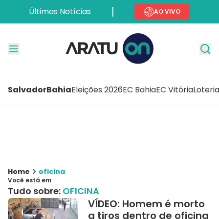
Últimas Notícias
AO VIVO
Salvador
Bahia
Eleições 2026
EC Bahia
EC Vitória
Loteri
Home
oficina
Você está em
Tudo sobre:
OFICINA
VÍDEO: Homem é morto
a tiros dentro de oficina