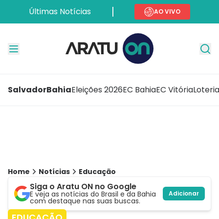
Últimas Notícias
AO VIVO
Salvador
Bahia
Eleições 2026
EC Bahia
EC Vitória
Loteri
Home
Notícias
Educação
Siga o Aratu ON no Google
E veja as notícias do Brasil e da Bahia
Adicionar
com destaque nas suas buscas.
EDUCAÇÃO