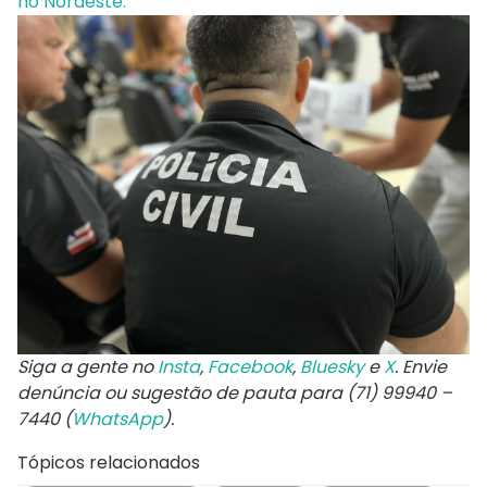
no Nordeste.
Siga a gente no
Insta
,
Facebook
,
Bluesky
e
X
. Envie
denúncia ou sugestão de pauta para (71) 99940 –
7440 (
WhatsApp
).
Tópicos relacionados