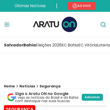
Últimas Notícias
AO VIVO
Salvador
Bahia
Eleições 2026
EC Bahia
EC Vitória
Loteri
Home
Notícias
Segurança
Siga o Aratu ON no Google
E veja as notícias do Brasil e da Bahia
Adicionar
com destaque nas suas buscas.
SEGURANÇA