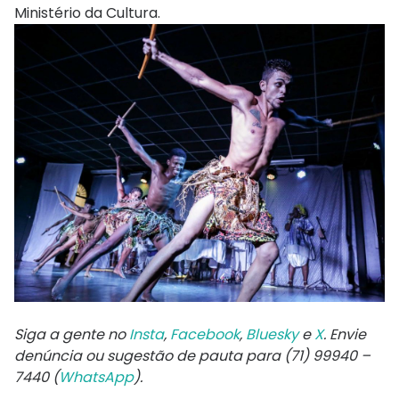
Ministério da Cultura.
Siga a gente no
Insta
,
Facebook
,
Bluesky
e
X
. Envie
denúncia ou sugestão de pauta para (71) 99940 –
7440 (
WhatsApp
).