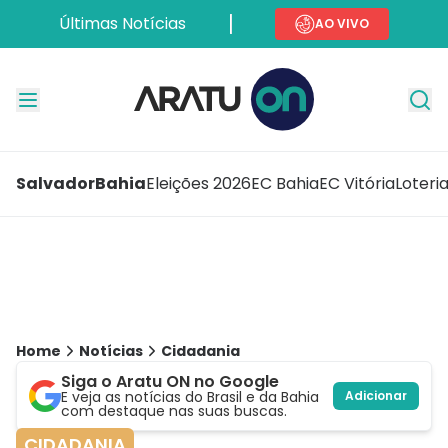
Últimas Notícias
AO VIVO
Salvador
Bahia
Eleições 2026
EC Bahia
EC Vitória
Loteri
Home
Notícias
Cidadania
Siga o Aratu ON no Google
E veja as notícias do Brasil e da Bahia
Adicionar
com destaque nas suas buscas.
CIDADANIA