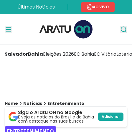
Últimas Notícias
AO VIVO
Salvador
Bahia
Eleições 2026
EC Bahia
EC Vitória
Loteri
Home
Notícias
Entretenimento
Siga o Aratu ON no Google
E veja as notícias do Brasil e da Bahia
Adicionar
com destaque nas suas buscas.
ENTRETENIMENTO