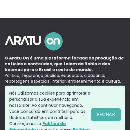
O Aratu On é uma plataforma focada na produção de
notícias e conteúdos, que falam da Bahia e dos
baianos para o Brasil e resto do mundo.
Política, segurança pública, educação, cidadania,
reportagens especiais, interior, entretenimento e cultura.
Aqui, tudo vira notícia e a notícia é no tempo presente,
com a credibilidade do
Grupo Aratu.
Nós utilizamos cookies para aprimorar e
Grupo Aratu
Política de privacidade
Anuncie conosco
personalizar a sua experiência em
nosso site. Ao continuar navegando,
você concorda em contribuir para os
FECHAR
dados estatísticos de melhoria.
Siga-nos
Conheça nossa
Política de
Privacidade
e consulte nossa
Política