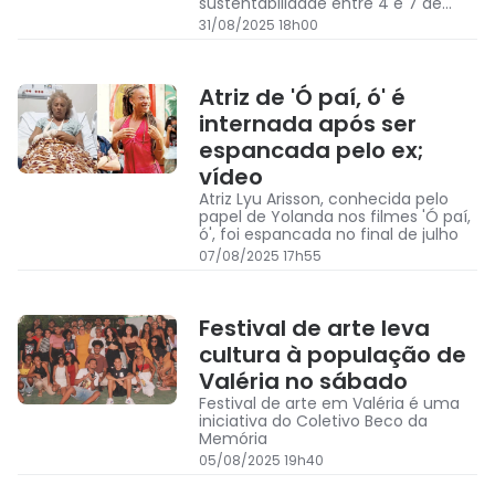
sustentabilidade entre 4 e 7 de
setembro
31/08/2025 18h00
Atriz de 'Ó paí, ó' é
internada após ser
espancada pelo ex;
vídeo
Atriz Lyu Arisson, conhecida pelo
papel de Yolanda nos filmes 'Ó paí,
ó', foi espancada no final de julho
07/08/2025 17h55
Festival de arte leva
cultura à população de
Valéria no sábado
Festival de arte em Valéria é uma
iniciativa do Coletivo Beco da
Memória
05/08/2025 19h40