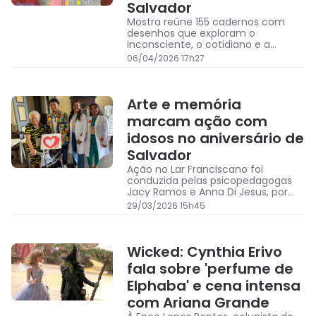
Salvador
Mostra reúne 155 cadernos com
desenhos que exploram o
inconsciente, o cotidiano e a
imaginação do artista
06/04/2026 17h27
Arte e memória
marcam ação com
idosos no aniversário de
Salvador
Ação no Lar Franciscano foi
conduzida pelas psicopedagogas
Jacy Ramos e Anna Di Jesus, por
meio de uma oficina de pintura em
29/03/2026 15h45
tel
Wicked: Cynthia Erivo
fala sobre 'perfume de
Elphaba' e cena intensa
com Ariana Grande