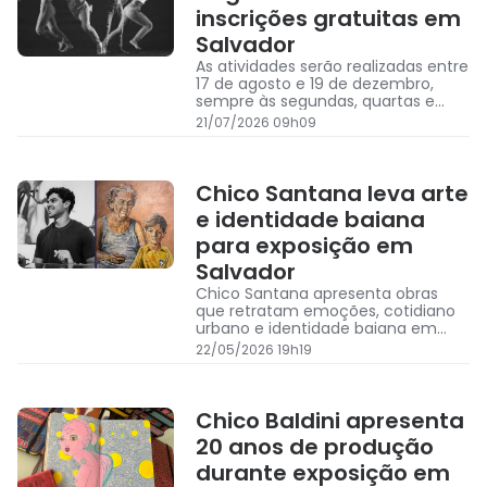
inscrições gratuitas em
Salvador
As atividades serão realizadas entre
17 de agosto e 19 de dezembro,
sempre às segundas, quartas e
sextas-feiras, das 18h30 às 19h30,
21/07/2026 09h09
em três espaços culturais de
Salvador
Chico Santana leva arte
e identidade baiana
para exposição em
Salvador
Chico Santana apresenta obras
que retratam emoções, cotidiano
urbano e identidade baiana em
mostra gratuita na capital
22/05/2026 19h19
Chico Baldini apresenta
20 anos de produção
durante exposição em