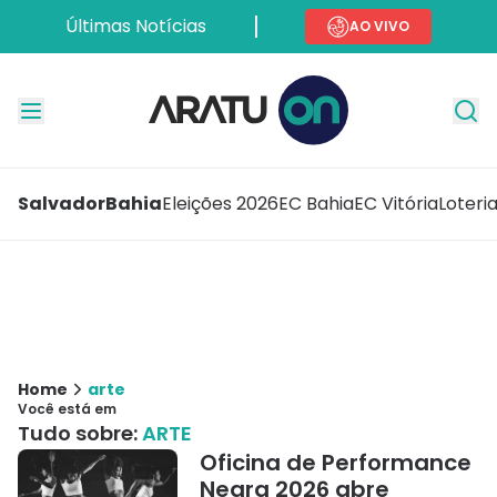
Últimas Notícias
AO VIVO
Salvador
Bahia
Eleições 2026
EC Bahia
EC Vitória
Loteri
Home
arte
Você está em
Tudo sobre:
ARTE
Oficina de Performance
Negra 2026 abre