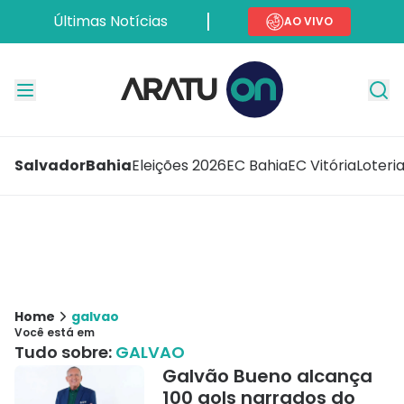
Últimas Notícias
AO VIVO
Salvador
Bahia
Eleições 2026
EC Bahia
EC Vitória
Loteri
Home
galvao
Você está em
Tudo sobre:
GALVAO
Galvão Bueno alcança
100 gols narrados do