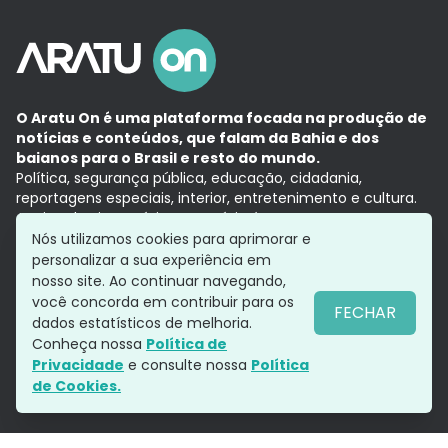
O Aratu On é uma plataforma focada na produção de
notícias e conteúdos, que falam da Bahia e dos
baianos para o Brasil e resto do mundo.
Política, segurança pública, educação, cidadania,
reportagens especiais, interior, entretenimento e cultura.
Aqui, tudo vira notícia e a notícia é no tempo presente,
com a credibilidade do
Grupo Aratu.
Nós utilizamos cookies para aprimorar e
Grupo Aratu
Política de privacidade
Anuncie conosco
personalizar a sua experiência em
nosso site. Ao continuar navegando,
você concorda em contribuir para os
FECHAR
dados estatísticos de melhoria.
Siga-nos
Conheça nossa
Política de
Privacidade
e consulte nossa
Política
de Cookies.