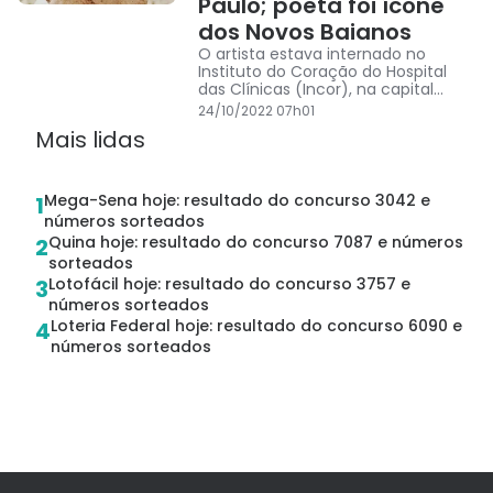
Paulo; poeta foi ícone
dos Novos Baianos
O artista estava internado no
Instituto do Coração do Hospital
das Clínicas (Incor), na capital
paulista. Sua morte foi anunciada
24/10/2022 07h01
nas redes sociais por amigos como
Mais lidas
Caetano Veloso, Baby e o filho do
poeta, Lahirí.
Mega-Sena hoje: resultado do concurso 3042 e
1
números sorteados
Quina hoje: resultado do concurso 7087 e números
2
sorteados
Lotofácil hoje: resultado do concurso 3757 e
3
números sorteados
Loteria Federal hoje: resultado do concurso 6090 e
4
números sorteados