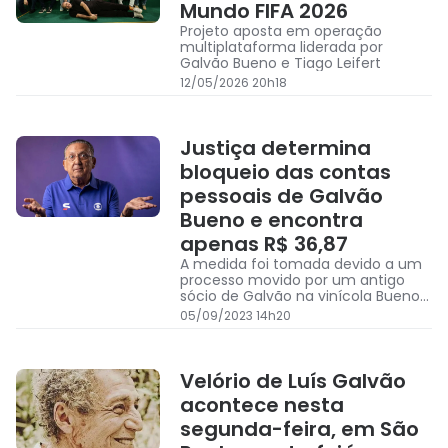
Mundo FIFA 2026
Projeto aposta em operação
multiplataforma liderada por
Galvão Bueno e Tiago Leifert
12/05/2026 20h18
Justiça determina
bloqueio das contas
pessoais de Galvão
Bueno e encontra
apenas R$ 36,87
A medida foi tomada devido a um
processo movido por um antigo
sócio de Galvão na vinícola Bueno
Wines Itália, que fica na região da
05/09/2023 14h20
Toscana, na Itália
Velório de Luís Galvão
acontece nesta
segunda-feira, em São