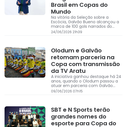
Brasil em Copas do
Mundo
Na vitória da Seleção sobre a
Escócia, Galvão Bueno alcançou a
marca de 100 gols narrados do
Brasil em Copas do Mundo
24/06/2026 21h39
Olodum e Galvão
retomam parceria na
Copa com transmissão
da TV Aratu
A iniciativa ganhou destaque há 24
anos, quando o Olodum passou a
atuar em parceria com Galvão
Bueno durante as transmissões da
09/06/2026 07h15
Copa do Mundo
SBT e N Sports terão
grandes nomes do
esporte para Copa do