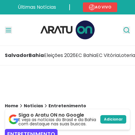
Últimas Notícias
AO VIVO
Salvador
Bahia
Eleições 2026
EC Bahia
EC Vitória
Loteri
Home
Notícias
Entretenimento
Siga o Aratu ON no Google
E veja as notícias do Brasil e da Bahia
Adicionar
com destaque nas suas buscas.
ENTRETENIMENTO