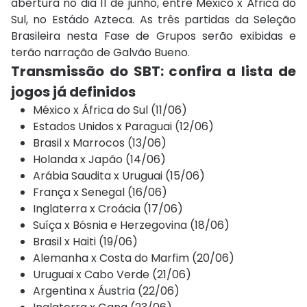
abertura no dia 11 de junho, entre México x África do
Sul, no Estádo Azteca. As três partidas da Seleção
Brasileira nesta Fase de Grupos serão exibidas e
terão narração de Galvão Bueno.
Transmissão do SBT: c
onfira a lista de
jogos já definidos
México x África do Sul (11/06)
Estados Unidos x Paraguai (12/06)
Brasil x Marrocos (13/06)
Holanda x Japão (14/06)
Arábia Saudita x Uruguai (15/06)
França x Senegal (16/06)
Inglaterra x Croácia (17/06)
Suíça x Bósnia e Herzegovina (18/06)
Brasil x Haiti (19/06)
Alemanha x Costa do Marfim (20/06)
Uruguai x Cabo Verde (21/06)
Argentina x Áustria (22/06)