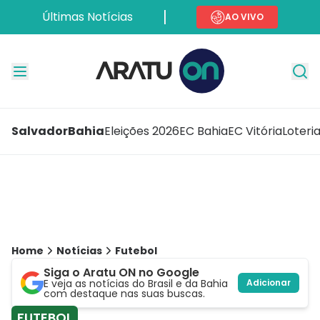
Últimas Notícias
AO VIVO
Salvador
Bahia
Eleições 2026
EC Bahia
EC Vitória
Loteri
Home
Notícias
Futebol
Siga o Aratu ON no Google
E veja as notícias do Brasil e da Bahia
Adicionar
com destaque nas suas buscas.
FUTEBOL