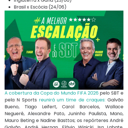
Inglaterra x Gana (23/06)
Brasil x Escócia (24/06)
A cobertura da Copa do Mundo FIFA 2026
pelo SBT e
pela N Sports
reunirá um time de craques:
Galvão
Bueno, Tiago Leifert, Carol Barcelos, Wallace
Neguerê, Alexandre Pato, Juninho Paulista, Mano,
Mauro Beting e Nadine Basttos; os repórteres André
Galvão, André Hernan, Flávio Winicki, Isa Labate,