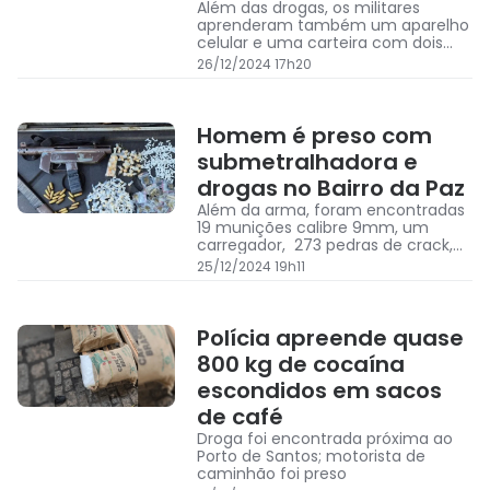
Além das drogas, os militares
aprenderam também um aparelho
celular e uma carteira com dois
documentos de identificação
26/12/2024 17h20
Homem é preso com
submetralhadora e
drogas no Bairro da Paz
Além da arma, foram encontradas
19 munições calibre 9mm, um
carregador, 273 pedras de crack,
203 porções de cocaína, 69
25/12/2024 19h11
porções de maconha, uma
balança de precisão e embalagens
plásticas
Polícia apreende quase
800 kg de cocaína
escondidos em sacos
de café
Droga foi encontrada próxima ao
Porto de Santos; motorista de
caminhão foi preso