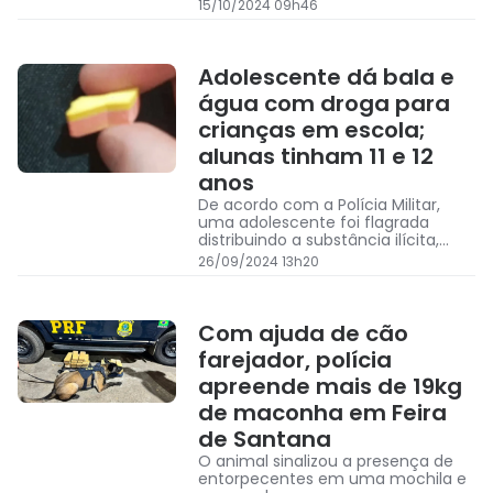
15/10/2024 09h46
Adolescente dá bala e
água com droga para
crianças em escola;
alunas tinham 11 e 12
anos
De acordo com a Polícia Militar,
uma adolescente foi flagrada
distribuindo a substância ilícita,
possivelmente ecstasy, na água
26/09/2024 13h20
das duas crianças
Com ajuda de cão
farejador, polícia
apreende mais de 19kg
de maconha em Feira
de Santana
O animal sinalizou a presença de
entorpecentes em uma mochila e