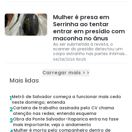
Mulher é presa em
Serrinha ao tentar
entrar em presídio com
maconha no ânus
Ao ser submetida à revista, o
scanner do presídio detectou um
corpo estranho nas partes íntimas
da visitante
04/09/2024 15h25
Carregar mais > >
Mais lidas
Metrô de Salvador começa a funcionar mais cedo
1
neste domingo; entenda
Carteira de trabalho assinada pelo CV chama
2
atenção nas redes; entenda esquema
Obra da Ponte Salvador-Itaparica entra na fase
3
mais importante; veja o andamento
Mulher é morta pelo companheiro dentro de
4