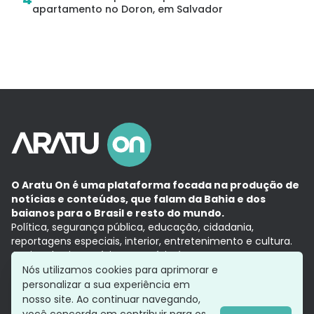
apartamento no Doron, em Salvador
O Aratu On é uma plataforma focada na produção de
notícias e conteúdos, que falam da Bahia e dos
baianos para o Brasil e resto do mundo.
Política, segurança pública, educação, cidadania,
reportagens especiais, interior, entretenimento e cultura.
Aqui, tudo vira notícia e a notícia é no tempo presente,
com a credibilidade do
Grupo Aratu.
Nós utilizamos cookies para aprimorar e
Grupo Aratu
Política de privacidade
Anuncie conosco
personalizar a sua experiência em
nosso site. Ao continuar navegando,