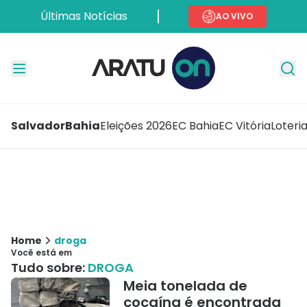
Últimas Notícias
AO VIVO
Salvador
Bahia
Eleições 2026
EC Bahia
EC Vitória
Loteri
Home
droga
Você está em
Tudo sobre:
DROGA
Meia tonelada de
cocaína é encontrada