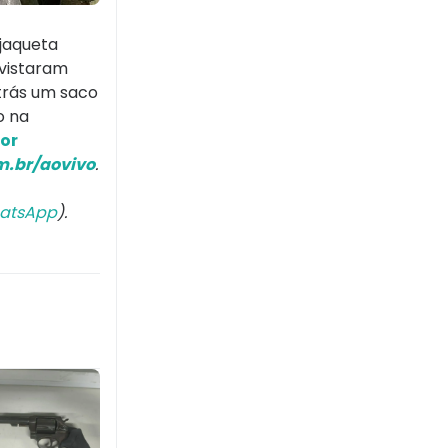
 jaqueta
avistaram
trás um saco
o na
or
.br/aovivo
.
atsApp
).