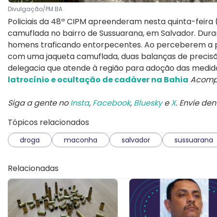
Divulgação/PM BA
Policiais da 48ª CIPM apreenderam nesta quinta-feira
camuflada no bairro de Sussuarana, em Salvador. Duran
homens traficando entorpecentes. Ao perceberem a pre
com uma jaqueta camuflada, duas balanças de precisã
delegacia que atende à região para adoção das medid
latrocínio e ocultação de cadáver na Bahia
Acompa
Siga a gente no
Insta
,
Facebook
,
Bluesky
e
X
. Envie de
Tópicos relacionados
droga
maconha
salvador
sussuarana
Relacionadas