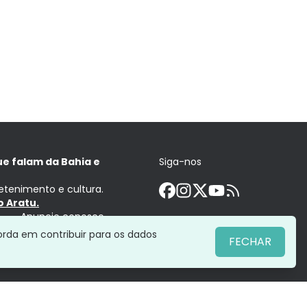
ue falam da Bahia e
Siga-nos
retenimento e cultura.
 Aratu.
Anuncie conosco
orda em contribuir para os dados
FECHAR