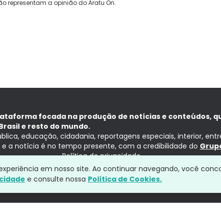
ão representam a opinião do Aratu On.
lataforma focada na produção de notícias e conteúdos, q
Brasil e resto do mundo.
ública, educação, cidadania, reportagens especiais, interior, ent
ia e a notícia é no tempo presente, com a credibilidade do
Grupo
Política de privacidade
a experiência em nosso site. Ao continuar navegando, você conc
acidade
e consulte nossa
Política de Cookies.