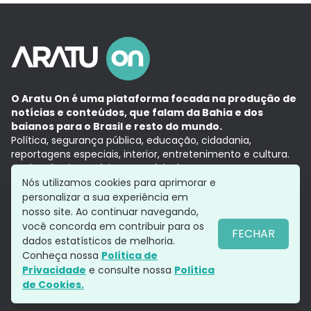
O Aratu On é uma plataforma focada na produção de
notícias e conteúdos, que falam da Bahia e dos
baianos para o Brasil e resto do mundo.
Política, segurança pública, educação, cidadania,
reportagens especiais, interior, entretenimento e cultura.
Aqui, tudo vira notícia e a notícia é no tempo presente,
com a credibilidade do
Grupo Aratu.
Nós utilizamos cookies para aprimorar e
Grupo Aratu
Política de privacidade
Anuncie conosco
personalizar a sua experiência em
nosso site. Ao continuar navegando,
você concorda em contribuir para os
FECHAR
dados estatísticos de melhoria.
Siga-nos
Conheça nossa
Política de
Privacidade
e consulte nossa
Política
de Cookies.