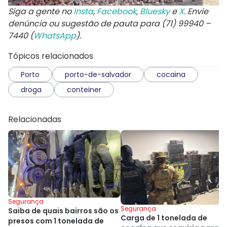
Siga a gente no
Insta
,
Facebook
,
Bluesky
e
X
. Envie
denúncia ou sugestão de pauta para (71) 99940 –
7440 (
WhatsApp
).
Tópicos relacionados
Porto
porto-de-salvador
cocaina
droga
conteiner
Relacionadas
Segurança
Segurança
Saiba de quais bairros são os
Carga de 1 tonelada de
presos com 1 tonelada de