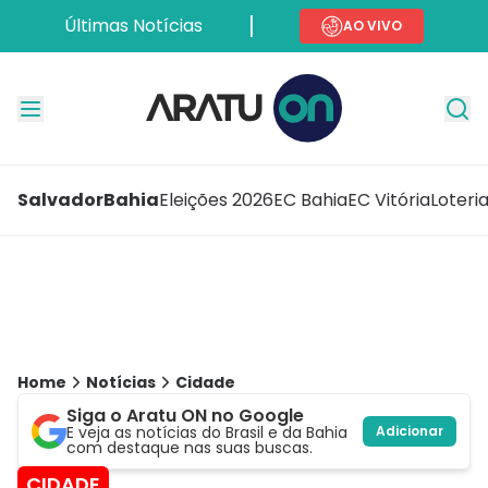
Últimas Notícias
AO VIVO
Salvador
Bahia
Eleições 2026
EC Bahia
EC Vitória
Loteri
Home
Notícias
Cidade
Siga o Aratu ON no Google
E veja as notícias do Brasil e da Bahia
Adicionar
com destaque nas suas buscas.
CIDADE