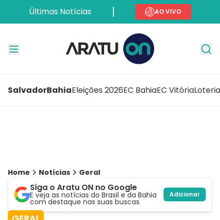
Últimas Notícias
AO VIVO
Salvador
Bahia
Eleições 2026
EC Bahia
EC Vitória
Loteri
Home
Notícias
Geral
Siga o Aratu ON no Google
E veja as notícias do Brasil e da Bahia
Adicionar
com destaque nas suas buscas.
GERAL