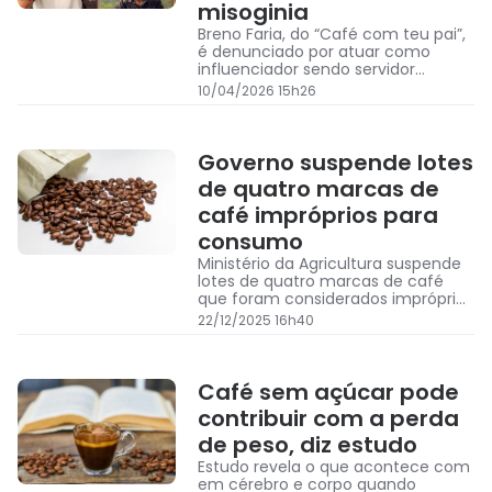
misoginia
Breno Faria, do “Café com teu pai”,
é denunciado por atuar como
influenciador sendo servidor
público e por misoginia; entenda o
10/04/2026 15h26
caso
Governo suspende lotes
de quatro marcas de
café impróprios para
consumo
Ministério da Agricultura suspende
lotes de quatro marcas de café
que foram considerados impróprios
para consumo; entenda
22/12/2025 16h40
Café sem açúcar pode
contribuir com a perda
de peso, diz estudo
Estudo revela o que acontece com
em cérebro e corpo quando