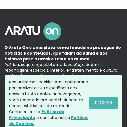
O Aratu On é uma plataforma focada na produção de
notícias e conteúdos, que falam da Bahia e dos
baianos para o Brasil e resto do mundo.
Política, segurança pública, educação, cidadania,
reportagens especiais, interior, entretenimento e cultura.
Aqui, tudo vira notícia e a notícia é no tempo presente,
com a credibilidade do
Grupo Aratu.
Nós utilizamos cookies para aprimorar e
Grupo Aratu
Política de privacidade
Anuncie conosco
personalizar a sua experiência em
nosso site. Ao continuar navegando,
você concorda em contribuir para os
FECHAR
dados estatísticos de melhoria.
Siga-nos
Conheça nossa
Política de
Privacidade
e consulte nossa
Política
de Cookies.