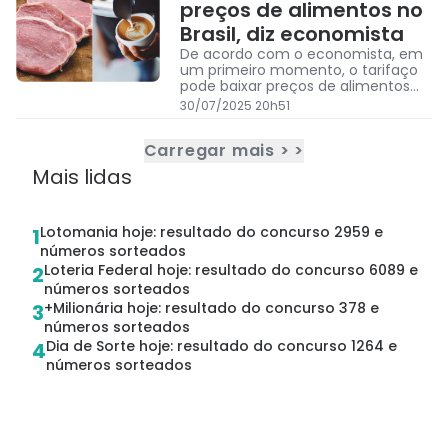
preços de alimentos no
Brasil, diz economista
De acordo com o economista, em
um primeiro momento, o tarifaço
pode baixar preços de alimentos
como café e carne, no mercado
30/07/2025 20h51
nacional
Carregar mais > >
Mais lidas
Lotomania hoje: resultado do concurso 2959 e
1
números sorteados
Loteria Federal hoje: resultado do concurso 6089 e
2
números sorteados
+Milionária hoje: resultado do concurso 378 e
3
números sorteados
Dia de Sorte hoje: resultado do concurso 1264 e
4
números sorteados