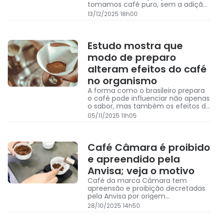
tomamos café puro, sem a adição
de açúcar ou adoçantes
13/12/2025 18h00
Estudo mostra que
modo de preparo
alteram efeitos do café
no organismo
A forma como o brasileiro prepara
o café pode influenciar não apenas
o sabor, mas também os efeitos da
bebida sobre o corpo
05/11/2025 11h05
Café Câmara é proibido
e apreendido pela
Anvisa; veja o motivo
Café da marca Câmara tem
apreensão e proibição decretadas
pela Anvisa por origem
desconhecida
28/10/2025 14h50