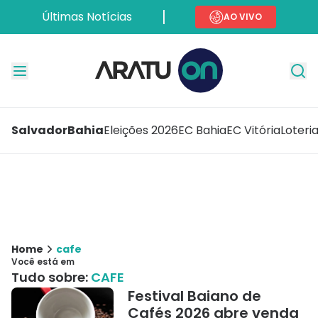
Últimas Notícias
AO VIVO
Salvador
Bahia
Eleições 2026
EC Bahia
EC Vitória
Loteri
Home
cafe
Você está em
Tudo sobre:
CAFE
Festival Baiano de
Cafés 2026 abre venda