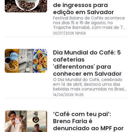
de ingressos para
edição em Salvador
Festival Baiano de Cafés acontece
nos dias 15 e 16 de agosto, no
Trapiche Barnabé, com mais de 70
expositores, palestras, degustações
20/07/2026 19h59
e experiências voltadas aos cafés
especiais
Dia Mundial do Café: 5
cafeterias
'diferentonas' para
conhecer em Salvador
O Dia Mundial do Café, celebrado
em 14 de abril, destaca uma das
bebidas mais consumidas no Brasil
e no mundo
14/04/2026 11h25
‘Café com teu pai’:
Breno Faria é
denunciado ao MPF por