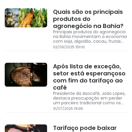
Quais são os principais
produtos do
agronegócio na Bahia?
Principais produtos do agronegócio
na Bahia movimentam a economia
com soja, algodão, cacau, frutas
tropicais, café, milho e feijão
03/09/2025 15h10
Após lista de exceção,
setor está esperançoso
com fim do tarifaço ao
café
Presidente da Asocafé, João Lopes,
destaca preocupação em perder
um parceiro tradicional como os
EUA, mas ainda tem esperança da
31/07/2025 11h35
isenção
Tarifaço pode baixar