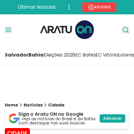
Últimas Notícias
AO VIVO
Salvador
Bahia
Eleições 2026
EC Bahia
EC Vitória
Loteri
Home
Notícias
Cidade
Siga o Aratu ON no Google
E veja as notícias do Brasil e da Bahia
Adicionar
com destaque nas suas buscas.
CIDADE