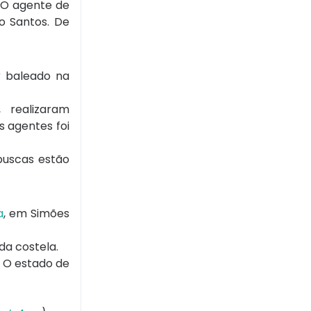
. O agente de
o Santos. De
r baleado na
 realizaram
s agentes foi
buscas estão
a
, em Simões
da costela.
. O estado de