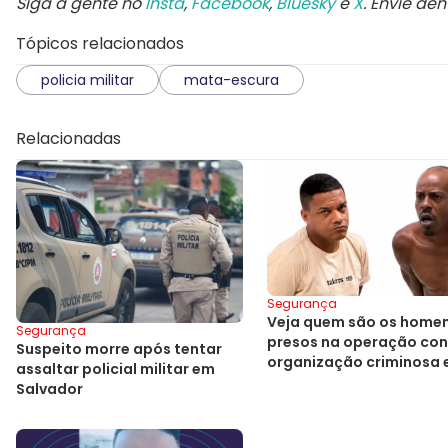
Siga a gente no
Insta
,
Facebook
,
Bluesky
e
X
. Envie de
Tópicos relacionados
policia militar
mata-escura
Relacionadas
Segurança
Veja quem são os home
Segurança
presos na operação con
Suspeito morre após tentar
organização criminosa
assaltar policial militar em
Cajazeiras
Salvador