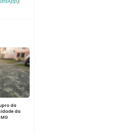
atsApp
).
upro da
 cidade da
m MG