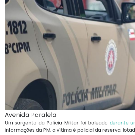
Avenida Paralela
Um sargento da Polícia Militar foi baleado
durante um
informações da PM, a vítima é policial da reserva, l