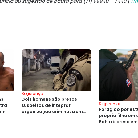
núncia ou sugestão de pauta para (71) 99940 – 7440 (
Wh
Segurança
ns
Dois homens são presos
Segurança
tra
suspeitos de integrar
Foragido por est
 em
organização criminosa em
própria filha em
Cajazeiras
Bahia é preso e