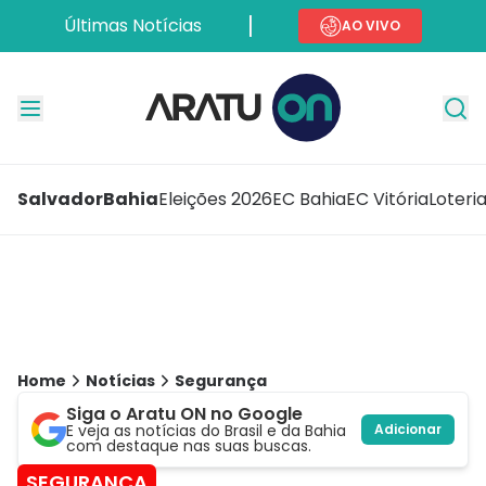
Últimas Notícias
AO VIVO
Salvador
Bahia
Eleições 2026
EC Bahia
EC Vitória
Loteri
Home
Notícias
Segurança
Siga o Aratu ON no Google
E veja as notícias do Brasil e da Bahia
Adicionar
com destaque nas suas buscas.
SEGURANÇA