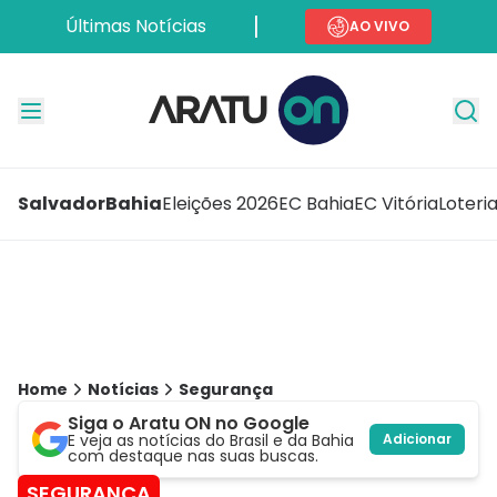
Últimas Notícias
AO VIVO
Salvador
Bahia
Eleições 2026
EC Bahia
EC Vitória
Loteri
Home
Notícias
Segurança
Siga o Aratu ON no Google
E veja as notícias do Brasil e da Bahia
Adicionar
com destaque nas suas buscas.
SEGURANÇA