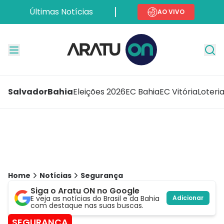
Últimas Notícias
AO VIVO
Salvador
Bahia
Eleições 2026
EC Bahia
EC Vitória
Loteri
Home
Notícias
Segurança
Siga o Aratu ON no Google
E veja as notícias do Brasil e da Bahia
Adicionar
com destaque nas suas buscas.
SEGURANÇA