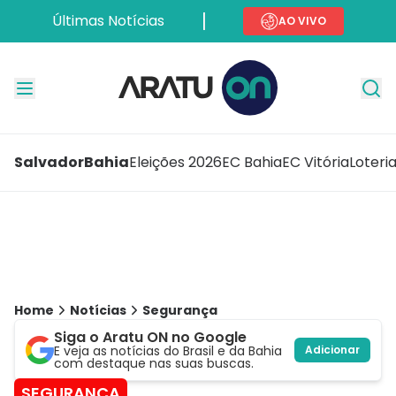
Últimas Notícias
AO VIVO
Salvador
Bahia
Eleições 2026
EC Bahia
EC Vitória
Loteri
Home
Notícias
Segurança
Siga o Aratu ON no Google
E veja as notícias do Brasil e da Bahia
Adicionar
com destaque nas suas buscas.
SEGURANÇA