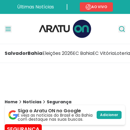
Últimas Notícias
AO VIVO
Salvador
Bahia
Eleições 2026
EC Bahia
EC Vitória
Loteri
Home
Notícias
Segurança
Siga o Aratu ON no Google
E veja as notícias do Brasil e da Bahia
Adicionar
com destaque nas suas buscas.
SEGURANÇA