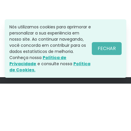
Nós utilizamos cookies para aprimorar e
personalizar a sua experiência em
nosso site. Ao continuar navegando,
Comentários
você concorda em contribuir para os
FECHAR
dados estatísticos de melhoria.
Importante: Os comentários são de responsabilidade dos autores
Conheça nossa
Política de
e não representam a opinião do Aratu On.
Privacidade
e consulte nossa
Política
de Cookies.
O Aratu On é uma plataforma focada na produção de
notícias e conteúdos, que falam da Bahia e dos
baianos para o Brasil e resto do mundo.