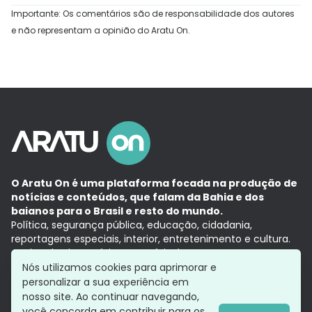
Importante: Os comentários são de responsabilidade dos autores
e não representam a opinião do Aratu On.
O Aratu On é uma plataforma focada na produção de
notícias e conteúdos, que falam da Bahia e dos
baianos para o Brasil e resto do mundo.
Política, segurança pública, educação, cidadania,
reportagens especiais, interior, entretenimento e cultura.
Aqui, tudo vira notícia e a notícia é no tempo presente,
com a credibilidade do
Grupo Aratu.
Nós utilizamos cookies para aprimorar e
Grupo Aratu
Política de privacidade
Anuncie conosco
personalizar a sua experiência em
nosso site. Ao continuar navegando,
você concorda em contribuir para os