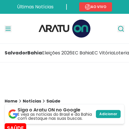
Últimas Notícias
AO VIVO
Salvador
Bahia
Eleições 2026
EC Bahia
EC Vitória
Loteri
Home
Notícias
Saúde
Siga o Aratu ON no Google
E veja as notícias do Brasil e da Bahia
Adicionar
com destaque nas suas buscas.
SAÚDE