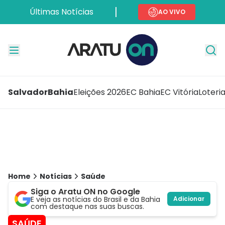
Últimas Notícias
AO VIVO
Salvador
Bahia
Eleições 2026
EC Bahia
EC Vitória
Loteri
Home
Notícias
Saúde
Siga o Aratu ON no Google
E veja as notícias do Brasil e da Bahia
Adicionar
com destaque nas suas buscas.
SAÚDE