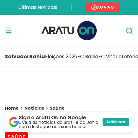
Últimas Notícias
AO VIVO
Salvador
Bahia
Eleições 2026
EC Bahia
EC Vitória
Loteri
Home
Notícias
Saúde
Siga o Aratu ON no Google
E veja as notícias do Brasil e da Bahia
Adicionar
com destaque nas suas buscas.
SAÚDE