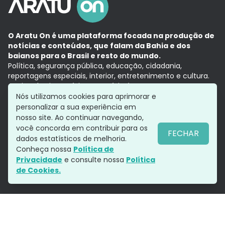
O Aratu On é uma plataforma focada na produção de
notícias e conteúdos, que falam da Bahia e dos
baianos para o Brasil e resto do mundo.
Política, segurança pública, educação, cidadania,
reportagens especiais, interior, entretenimento e cultura.
Aqui, tudo vira notícia e a notícia é no tempo presente,
com a credibilidade do
Grupo Aratu.
Nós utilizamos cookies para aprimorar e
Grupo Aratu
Política de privacidade
Anuncie conosco
personalizar a sua experiência em
nosso site. Ao continuar navegando,
você concorda em contribuir para os
FECHAR
dados estatísticos de melhoria.
Siga-nos
Conheça nossa
Política de
Privacidade
e consulte nossa
Política
de Cookies.