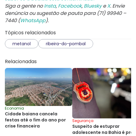
Siga a gente no
Insta
,
Facebook
,
Bluesky
e
X
. Envie
denúncia ou sugestão de pauta para (71) 99940 –
7440 (
WhatsApp
).
Tópicos relacionados
metanol
ribeira-do-pombal
Relacionadas
Economia
Cidade baiana cancela
festas até o fim do ano por
Segurança
crise financeira
Suspeito de estuprar
adolescente na Bahia é pre