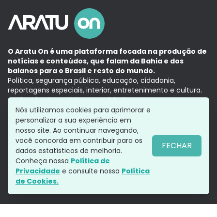
O Aratu On é uma plataforma focada na produção de
notícias e conteúdos, que falam da Bahia e dos
baianos para o Brasil e resto do mundo.
Política, segurança pública, educação, cidadania,
reportagens especiais, interior, entretenimento e cultura.
Aqui, tudo vira notícia e a notícia é no tempo presente,
com a credibilidade do
Grupo Aratu.
Nós utilizamos cookies para aprimorar e
Grupo Aratu
Política de privacidade
Anuncie conosco
personalizar a sua experiência em
nosso site. Ao continuar navegando,
você concorda em contribuir para os
FECHAR
dados estatísticos de melhoria.
Siga-nos
Conheça nossa
Política de
Privacidade
e consulte nossa
Política
de Cookies.