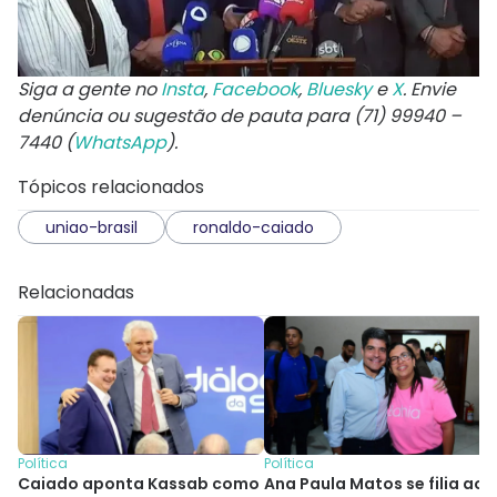
Siga a gente no
Insta
,
Facebook
,
Bluesky
e
X
. Envie
denúncia ou sugestão de pauta para (71) 99940 –
7440 (
WhatsApp
).
Tópicos relacionados
uniao-brasil
ronaldo-caiado
Relacionadas
Política
Política
Caiado aponta Kassab como
Ana Paula Matos se filia ao