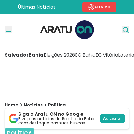
Últimas Notícias
AO VIVO
Salvador
Bahia
Eleições 2026
EC Bahia
EC Vitória
Loteri
Home
Notícias
Política
Siga o Aratu ON no Google
E veja as notícias do Brasil e da Bahia
Adicionar
com destaque nas suas buscas.
POLÍTICA