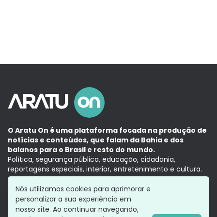
O Aratu On é uma plataforma focada na produção de
notícias e conteúdos, que falam da Bahia e dos
baianos para o Brasil e resto do mundo.
Política, segurança pública, educação, cidadania,
reportagens especiais, interior, entretenimento e cultura.
Aqui, tudo vira notícia e a notícia é no tempo presente,
com a credibilidade do
Grupo Aratu.
Nós utilizamos cookies para aprimorar e
Grupo Aratu
Política de privacidade
Anuncie conosco
personalizar a sua experiência em
nosso site. Ao continuar navegando,