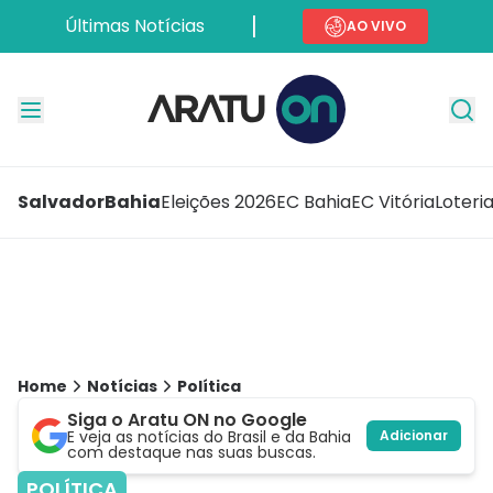
Últimas Notícias
AO VIVO
Salvador
Bahia
Eleições 2026
EC Bahia
EC Vitória
Loteri
Home
Notícias
Política
Siga o Aratu ON no Google
E veja as notícias do Brasil e da Bahia
Adicionar
com destaque nas suas buscas.
POLÍTICA