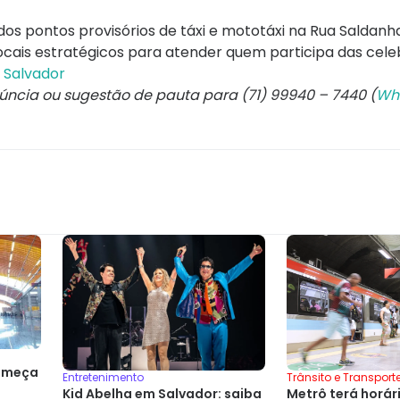
os pontos provisórios de táxi e mototáxi na Rua Saldanh
locais estratégicos para atender quem participa das cele
a Salvador
núncia ou sugestão de pauta para (71) 99940 – 7440 (
Wh
omeça
Trânsito e Transport
Entretenimento
Metrô terá horár
Kid Abelha em Salvador: saiba