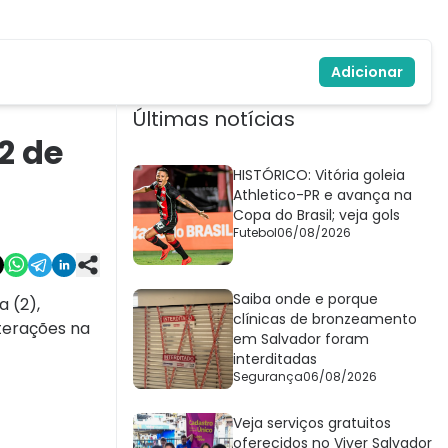
Adicionar
Últimas notícias
2 de
HISTÓRICO: Vitória goleia
Athletico-PR e avança na
Copa do Brasil; veja gols
Futebol
06/08/2026
Saiba onde e porque
a (2),
clínicas de bronzeamento
terações na
em Salvador foram
interditadas
Segurança
06/08/2026
Veja serviços gratuitos
oferecidos no Viver Salvador