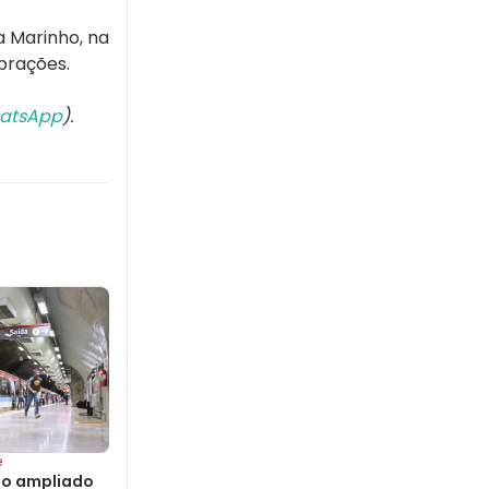
a Marinho, na
brações.
atsApp
).
e
io ampliado