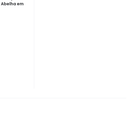
d Abelha em
a