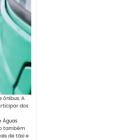
 ônibus. A
rticipar dos
e Águas
ção também
is de táxi e