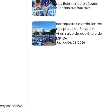
nos Bairros neste sábado
Cidadania
06/08/2026
Barraqueiros e ambulantes
nas praias de Salvador
viram alvo de audiência do
MP-BA
Justiça
06/08/2026
 expectativa