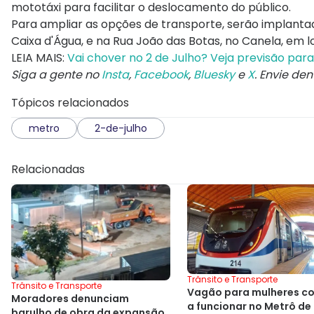
mototáxi para facilitar o deslocamento do público.
Para ampliar as opções de transporte, serão implantad
Caixa d'Água, e na Rua João das Botas, no Canela, em 
LEIA MAIS:
Vai chover no 2 de Julho? Veja previsão par
Siga a gente no
Insta
,
Facebook
,
Bluesky
e
X
. Envie de
Tópicos relacionados
metro
2-de-julho
Relacionadas
Trânsito e Transporte
Trânsito e Transporte
Vagão para mulheres c
Moradores denunciam
a funcionar no Metrô de
barulho de obra da expansão